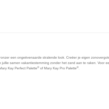
bronzer een ongeëvenaarde stralende look. Creëer je eigen zonovergot
en jullie samen vakantiestemming zonder het zand aan te raken. Voor 
®
®
 Mary Kay Perfect Palette
of Mary Kay Pro Palette
.