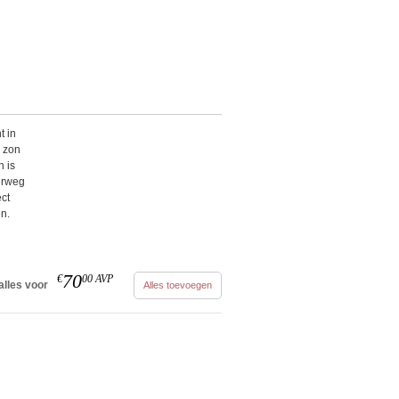
t in
e zon
n is
erweg
ct
n.
70
€
00
AVP
alles voor
Alles toevoegen