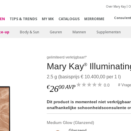
Over Mary Kay
O
Consulen
EN
TIPS & TRENDS
MY MK
CATALOGUS
MIRRORME
e-up
Body & Sun
Geuren
Mannen
Supplementen
gelimiteerd verkrijgbaar!*
Mary Kay
Illuminati
®
2.5 g (basisprijs € 10.400,00 per 1 l)
0.0
# Vrag
€
00
AVP
26
Dit product is momenteel niet verkrijgbaa
onafhankelijke schoonheidsconsulente ov
Medium Glow (Glanzend)
Glanzend