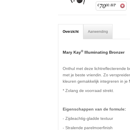
70
€
00
AVP
Overzicht
Aanwending
®
Mary Kay
Illuminating Bronzer
Onthul met deze lichtreflecterende 
met je beste vriendin. Zo verspreid
kleuren gemakkelijk integreren in je
* Zolang de voorraad strekt.
Eigenschappen van de formule
:
- Zijdeachtig-gladde textuur
- Stralende parelmoerfinish