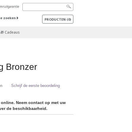
mruilgarantie
te zoeken
PRODUCTEN
(
0
)
🎁 Cadeaus
ng Bronzer
en
Schrijf de eerste beoordeling
r online. Neem contact op met uw
er de beschikbaarheid.