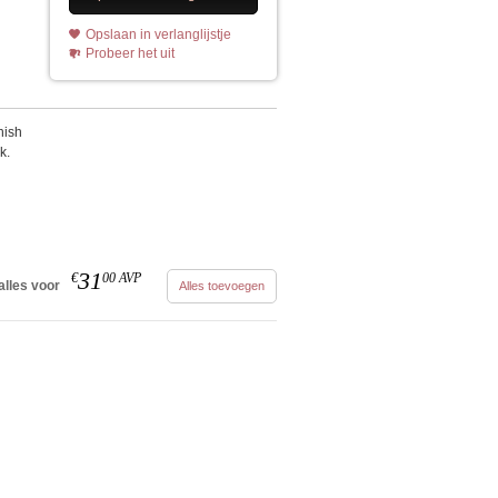
Opslaan in verlanglijstje
Probeer het uit
nish
k.
31
€
00
AVP
alles voor
Alles toevoegen