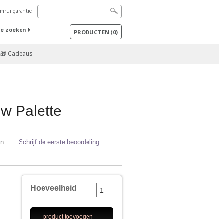
mruilgarantie
te zoeken
PRODUCTEN
(
0
)
🎁 Cadeaus
w Palette
en
Schrijf de eerste beoordeling
Hoeveelheid
product toevoegen