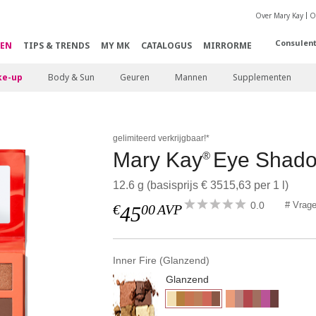
Over Mary Kay
O
Consulen
EN
TIPS & TRENDS
MY MK
CATALOGUS
MIRRORME
e-up
Body & Sun
Geuren
Mannen
Supplementen
gelimiteerd verkrijgbaar!*
Mary Kay
Eye Shado
®
12.6 g (basisprijs € 3515,63 per 1 l)
0.0
# Vrag
€
00
AVP
45
Inner Fire (Glanzend)
Glanzend