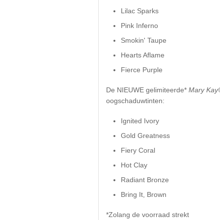
Lilac Sparks
Pink Inferno
Smokin' Taupe
Hearts Aflame
Fierce Purple
De NIEUWE gelimiteerde*
Mary Ka
oogschaduwtinten:
Ignited Ivory
Gold Greatness
Fiery Coral
Hot Clay
Radiant Bronze
Bring It, Brown
*Zolang de voorraad strekt