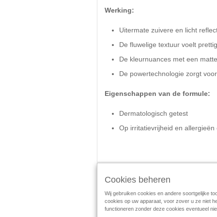
Werking:
Uitermate zuivere en licht refl
De fluwelige textuur voelt pretti
De kleurnuances met een matte, 
De powertechnologie zorgt voor
Eigenschappen van de formule:
Dermatologisch getest
Op irritatievrijheid en allergieën
Cookies beheren
Schrijf de eerste beoordeling
Wij gebruiken cookies en andere soortgelijke to
cookies op uw apparaat, voor zover u ze niet h
Follow Mary Kay:
functioneren zonder deze cookies eventueel nie