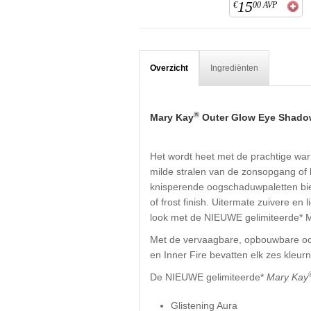
15
€
00
AVP
Overzicht
Ingrediënten
®
Mary Kay
Outer Glow Eye Shadow
Het wordt heet met de prachtige war
milde stralen van de zonsopgang of h
knisperende oogschaduwpaletten bied
of frost finish. Uitermate zuivere en 
look met de NIEUWE gelimiteerde* 
Met de vervaagbare, opbouwbare oog
en Inner Fire bevatten elk zes kleur
De NIEUWE gelimiteerde*
Mary Kay
Glistening Aura