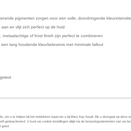
ecterende pigmenten zorgen voor een volle, doordringende kleurintensi
g aan en vlijt zich perfect op de huid
metaalachtige of frost finish zijn perfect te combineren
 een lang houdende kleurbelevenis met minimale fallout
 getest
ols, om u te helpen bij het ontdekken waarvan u bij Mary Kay houdt. Als u doorgaat op deze w
eeft gedeactiveerd. U kunt uw cookie-instellingen altijd via de besturingselementen van uw 
Cookies beheren
Impressum
Contact
eCatalogus
Online A
t goed.