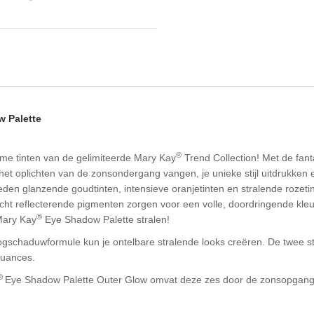
 Palette
®
me tinten van de gelimiteerde Mary Kay
Trend Collection! Met de fant
et oplichten van de zonsondergang vangen, je unieke stijl uitdrukken en
en glanzende goudtinten, intensieve oranjetinten en stralende rozeti
licht reflecterende pigmenten zorgen voor een volle, doordringende kleuri
®
Mary Kay
Eye Shadow Palette stralen!
schaduwformule kun je ontelbare stralende looks creëren. De twee st
nuances.
®
Eye Shadow Palette Outer Glow omvat deze zes door de zonsopgang