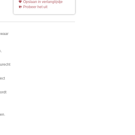
Opslaan in verlanglijstje
Probeer het uit
t waar
,
eurecht
ect
ordt
ren.