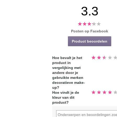
3.3
Posten op Facebook
Product beoordelen
Beoordeeld
Hoe bevalt je het
2.5
product in
van
de
vergelijking met
5
sterren
andere door je
gebruikte merken
decoratieve make-
up?
Beoordeeld
Hoe vindt je de
4.0
kleur van dit
van
de
product?
5
sterren