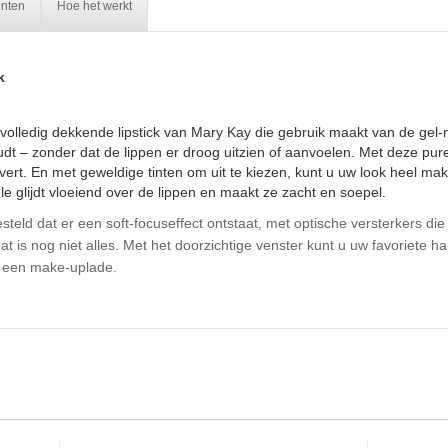
ënten
Hoe het werkt
k
 volledig dekkende lipstick van Mary Kay die gebruik maakt van de gel
oudt – zonder dat de lippen er droog uitzien of aanvoelen. Met deze pur
ert. En met geweldige tinten om uit te kiezen, kunt u uw look heel makk
e glijdt vloeiend over de lippen en maakt ze zacht en soepel.
ld dat er een soft-focuseffect ontstaat, met optische versterkers die l
s nog niet alles. Met het doorzichtige venster kunt u uw favoriete half
n een make-uplade.