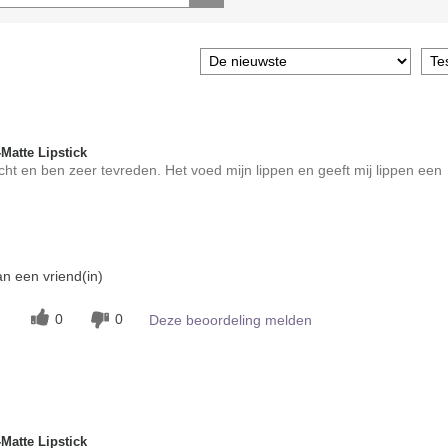
atte Lipstick
cht en ben zeer tevreden. Het voed mijn lippen en geeft mij lippen een
t?
n een vriend(in)
4
jking met andere door
0
0
Deze beoordeling melden
ke-up?
4
atte Lipstick