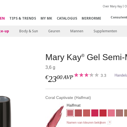
Over Mary Kay
O
Consulen
EN
TIPS & TRENDS
MY MK
CATALOGUS
MIRRORME
e-up
Body & Sun
Geuren
Mannen
Supplementen
Mary Kay
Gel Semi-M
®
3,6 g
3.3
Handel
€
00
AVP
23
Coral Captivate (Halfmat)
Halfmat
Namen van kleuren bekijken