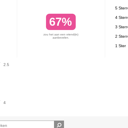
5 Ster
4 Ster
67%
3 Ster
zou het aan een vriend(in)
2 Ster
aanbevelen.
1 Ster
2.5
4