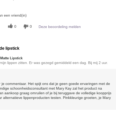
n een vriend(in)
0
0
Deze beoordeling melden
de lipstick
atte Lipstick
p mijn lippen zitten. Er was gezegd gemiddeld een dag. Bij mij 2 uur.
r je commentaar. Het spijt ons dat je geen goede ervaringen met de
tandige schoonheidsconsultant met Mary Kay zal het product na
an aankoop graag omruilen of je bij teruggave de volledige koopprijs
r alternatieve lippenproducten testen. Pinkkleurige groeten, je Mary