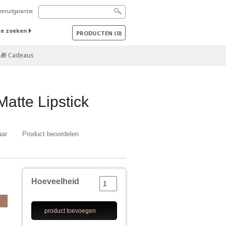
mruilgarantie
te zoeken
PRODUCTEN
(
0
)
🎁 Cadeaus
atte Lipstick
aar
Product beoordelen
Hoeveelheid
product toevoegen