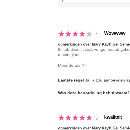
Wowwww
4
opmerkingen over Mary Kay® Gel Semi-M
Ik heb deze lipstick vorige maand geko
mooie glans.
Meer details
Hoe vindt je de kleur van dit produc
Laatste regel
Ja, ik zou aanbevelen aa
Hoe bevalt je het product in vergeli
Was deze beoordeling behulpzaam?
je gebruikte merken decoratieve ma
kwaliteit
5
opmerkingen over Mary Kay® Gel Semi-M