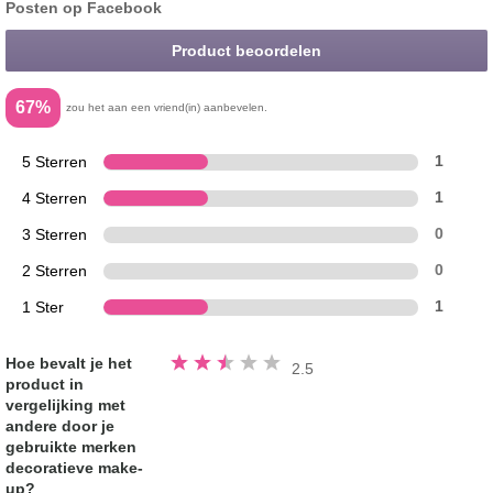
Posten op Facebook
Product beoordelen
67%
zou het aan een vriend(in) aanbevelen.
5 Sterren
1
4 Sterren
1
3 Sterren
0
2 Sterren
0
1 Ster
1
Beoordeeld
Hoe bevalt je het
2.5
2.5
product in
van
de
vergelijking met
5
sterren
andere door je
gebruikte merken
decoratieve make-
up?