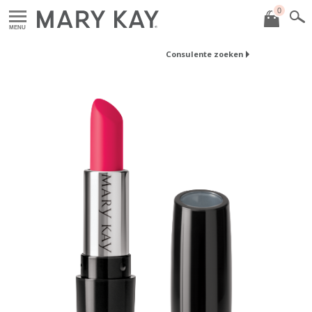
0
MENU
Consulente zoeken