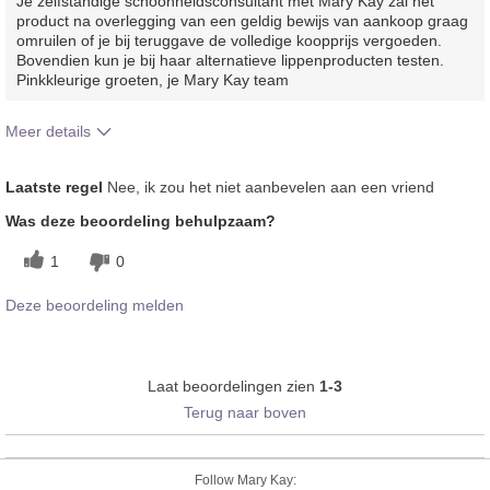
Je zelfstandige schoonheidsconsultant met Mary Kay zal het
product na overlegging van een geldig bewijs van aankoop graag
omruilen of je bij teruggave de volledige koopprijs vergoeden.
Bovendien kun je bij haar alternatieve lippenproducten testen.
Pinkkleurige groeten, je Mary Kay team
Meer details
Hoe vindt je de kleur van dit product?
4
Laatste regel
Nee, ik zou het niet aanbevelen aan een vriend
Hoe bevalt je het product in vergelijking
1
Was deze beoordeling behulpzaam?
met andere door je gebruikte merken
decoratieve make-up?
1
0
Deze beoordeling melden
Laat beoordelingen zien
1-3
Terug naar boven
Follow Mary Kay: