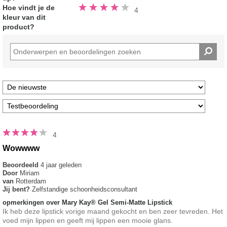
Beoordeeld
Hoe vindt je de
4
4.0
kleur van dit
van
de
product?
5
sterren
4
Wowwww
Beoordeeld
4 jaar geleden
Door
Miriam
van
Rotterdam
Jij bent?
Zelfstandige schoonheidsconsultant
opmerkingen over Mary Kay® Gel Semi-Matte Lipstick
Ik heb deze lipstick vorige maand gekocht en ben zeer tevreden. Het
voed mijn lippen en geeft mij lippen een mooie glans.