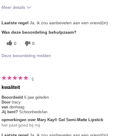
Meer details
Hoe vindt je de kleur van dit product?
4
Laatste regel
Ja, ik zou aanbevelen aan een vriend(in)
Hoe bevalt je het product in vergelijking
4
Was deze beoordeling behulpzaam?
met andere door je gebruikte merken
decoratieve make-up?
0
0
Deze beoordeling melden
5
kwaliteit
Beoordeeld
6 jaar geleden
Door
tracy
van
denhaag
Jij bent?
Schoonheidsfan
opmerkingen over Mary Kay® Gel Semi-Matte Lipstick
het past goed bij mij
Laatste regel
Ja, ik zou aanbevelen aan een vriend(in)