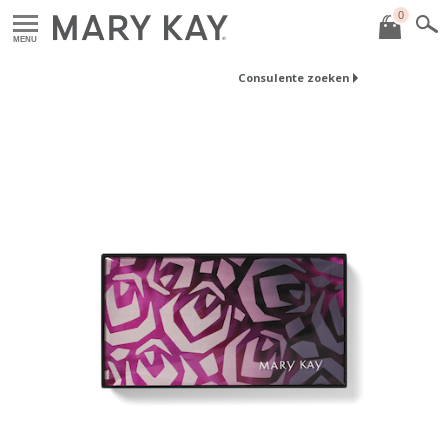
0
MENU
Consulente zoeken