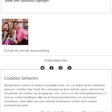
palet een absoluut highlight.
Schrijf de eerste beoordeling
Follow Mary Kay:
Cookies beheren
Cookies beheren
Impressum
Contact
eCatalogus
Online Agreement
Wij gebruiken cookies en andere soortgelijke tools, om u te helpen bij het ontdekken
waarvan u bij Mary Kay houdt. Als u doorgaat op deze website, gaat u akkoord met
Gebruikersvorwaarden
Privacy Policy
Direktverkoop etische codec
het gebruik van cookies op uw apparaat, voor zover u ze niet heeft gedeactiveerd. U
kunt uw cookie-instellingen altijd via de besturingselementen van uw browser
Weggooien
InTouch
Consultant Locator
veranderen, maar delen van onze website functioneren zonder deze cookies
eventueel niet goed.