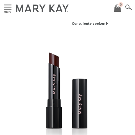
0
MENU
Consulente zoeken