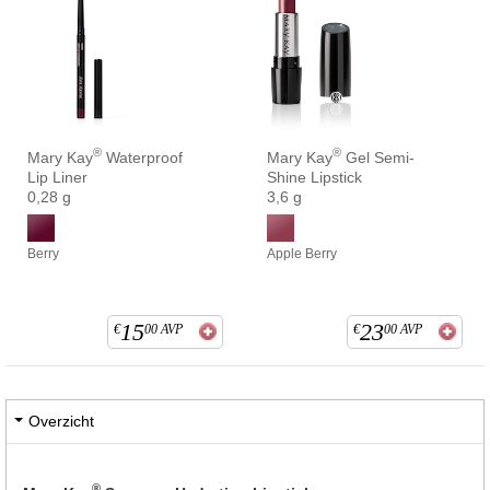
®
®
Mary Kay
Waterproof
Mary Kay
Gel Semi-
Lip Liner
Shine Lipstick
0,28 g
3,6 g
Berry
Apple Berry
15
23
€
00
AVP
€
00
AVP
Overzicht
®