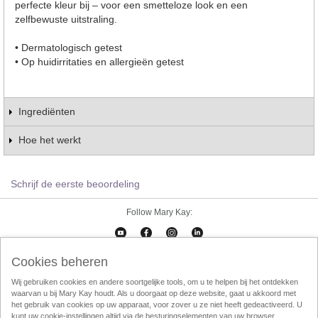
perfecte kleur bij – voor een smetteloze look en een
zelfbewuste uitstraling.
• Dermatologisch getest
• Op huidirritaties en allergieën getest
Ingrediënten
Hoe het werkt
Schrijf de eerste beoordeling
Follow Mary Kay:
Cookies beheren
Cookies beheren
Impressum
Contact
eCatalogus
Online Agreement
Wij gebruiken cookies en andere soortgelijke tools, om u te helpen bij het ontdekken
waarvan u bij Mary Kay houdt. Als u doorgaat op deze website, gaat u akkoord met
Gebruikersvorwaarden
Privacy Policy
Direktverkoop etische codec
het gebruik van cookies op uw apparaat, voor zover u ze niet heeft gedeactiveerd. U
kunt uw cookie-instellingen altijd via de besturingselementen van uw browser