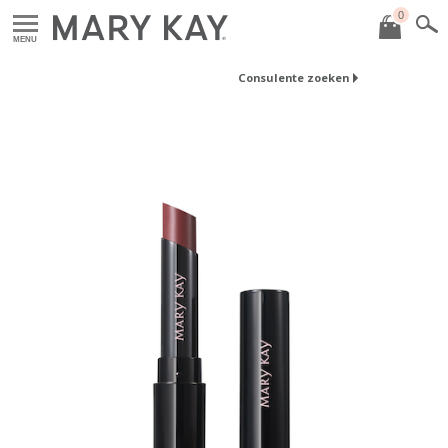
0
MENU
Consulente zoeken