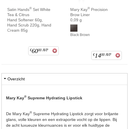
®
®
Satin Hands
Set White
Mary Kay
Precision
Tea & Citrus
Brow Liner
Hand Softener 60g,
0,09 g
Hand Scrub 220g, Hand
Cream 85g
Black Brown
60
€
00
AVP
14
€
00
AVP
Overzicht
®
Mary Kay
Supreme Hydrating Lipstick
®
De Mary Kay
Supreme Hydrating Lipstick zorgt voor briljante
glans, volle kleuren en een extraportie vocht op de lippen. Bij
de acht luxueuze kleurnuances is er voor elk huidtype de