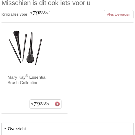
Misschien is dit ook iets voor u
70
€
00
AVP
Krijg alles voor
Alles toevoegen
®
Mary Kay
Essential
Brush Collection
70
€
00
AVP
Overzicht