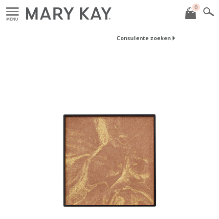
0
MENU
Consulente zoeken