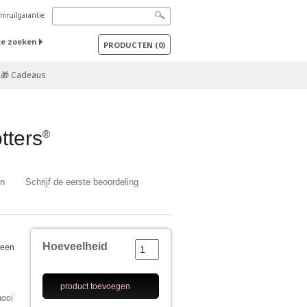
mruilgarantie
te zoeken
PRODUCTEN
(
0
)
🎁 Cadeaus
tters
®
en
Schrijf de eerste beoordeling
Hoeveelheid
 een
product toevoegen
mooi