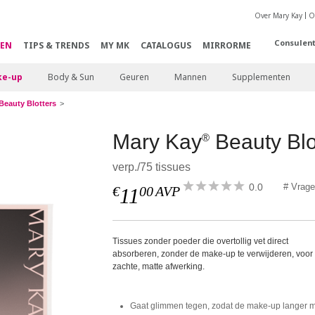
Over Mary Kay
O
Consulen
EN
TIPS & TRENDS
MY MK
CATALOGUS
MIRRORME
e-up
Body & Sun
Geuren
Mannen
Supplementen
Beauty Blotters
Mary Kay
Beauty Blo
®
verp./75 tissues
0.0
# Vrag
€
00
AVP
11
Tissues zonder poeder die overtollig vet direct
absorberen, zonder de make-up te verwijderen, voor
zachte, matte afwerking.
Gaat glimmen tegen, zodat de make-up langer 