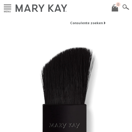
0
MENU
Consulente zoeken