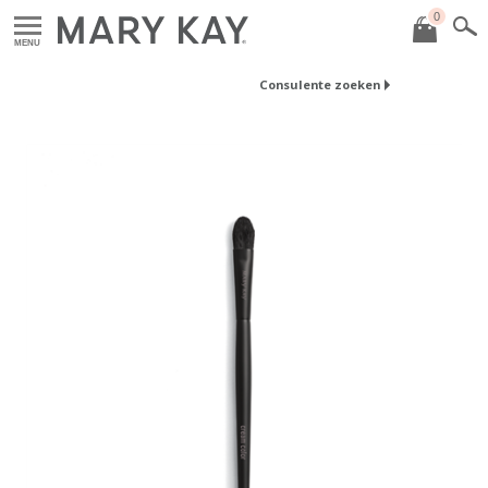
0
MENU
Consulente zoeken