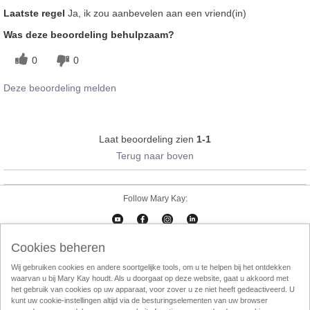
Laatste regel
Ja, ik zou aanbevelen aan een vriend(in)
Was deze beoordeling behulpzaam?
0
0
Deze beoordeling melden
Laat beoordeling zien
1-1
Terug naar boven
Follow Mary Kay:
Cookies beheren
Cookies beheren
Impressum
Contact
eCatalogus
Online Agreement
Wij gebruiken cookies en andere soortgelijke tools, om u te helpen bij het ontdekken
waarvan u bij Mary Kay houdt. Als u doorgaat op deze website, gaat u akkoord met
Gebruikersvorwaarden
Privacy Policy
Direktverkoop etische codec
het gebruik van cookies op uw apparaat, voor zover u ze niet heeft gedeactiveerd. U
kunt uw cookie-instellingen altijd via de besturingselementen van uw browser
Weggooien
InTouch
Consultant Locator