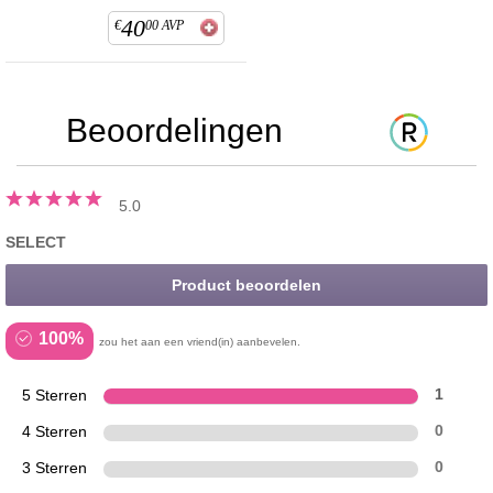
40
€
00
AVP
Beoordelingen
5.0
SELECT
Product beoordelen
100%
zou het aan een vriend(in) aanbevelen.
5 Sterren
1
4 Sterren
0
3 Sterren
0