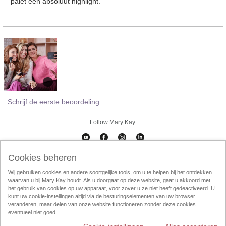
palet een absoluut highlight.
Schrijf de eerste beoordeling
Follow Mary Kay:
Cookies beheren
Cookies beheren
Impressum
Contact
eCatalogus
Online Agreement
Wij gebruiken cookies en andere soortgelijke tools, om u te helpen bij het ontdekken
waarvan u bij Mary Kay houdt. Als u doorgaat op deze website, gaat u akkoord met
Gebruikersvorwaarden
Privacy Policy
Direktverkoop etische codec
het gebruik van cookies op uw apparaat, voor zover u ze niet heeft gedeactiveerd. U
kunt uw cookie-instellingen altijd via de besturingselementen van uw browser
Weggooien
InTouch
Consultant Locator
veranderen, maar delen van onze website functioneren zonder deze cookies
eventueel niet goed.