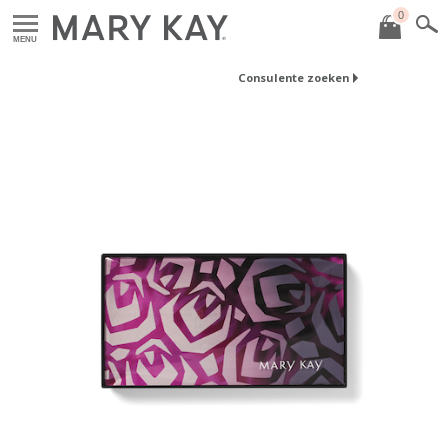
0
MENU
Consulente zoeken