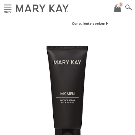
0
MENU
Consulente zoeken