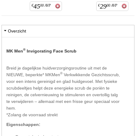
45
29
€
00
AVP
€
00
AVP
Overzicht
®
MK Men
Invigorating Face Scrub
Breid je dagelijkse huidverzorgingsroutine uit met de
®
NIEUWE, beperkte* MKMen
Verkwikkende Gezichtsscrub,
voor een intens gereinigd en glad huidgevoel. Met fysieke
scrubdeeltjes helpt deze energieke scrub de poriën te
reinigen, de celvernieuwing te stimuleren en overtollig talg
te verwijderen – allemaal met een frisse geur speciaal voor
hem.
*Zolang de voorraad strekt
Eigenschappen: