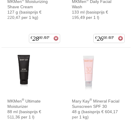
®
®
MKMen
Moisturizing
MKMen
Daily Facial
Shave Cream
Wash
127 g (basisprijs €
133 ml (basisprijs €
220,47 per 1 kg)
195,49 per 1 l)
28
26
€
00
AVP
€
00
AVP
®
®
MKMen
Ultimate
Mary Kay
Mineral Facial
Moisturizer
Sunscreen SPF 30
88 ml (basisprijs €
48 g (basisprijs € 604,17
511,36 per 1 l)
per 1 kg)