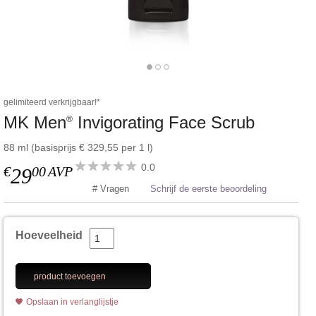
gelimiteerd verkrijgbaar!*
MK Men
Invigorating Face Scrub
®
88 ml (basisprijs € 329,55 per 1 l)
0.0
€
00
AVP
29
# Vragen
Schrijf de eerste beoordeling
Hoeveelheid
product toevoegen
Opslaan in verlanglijstje