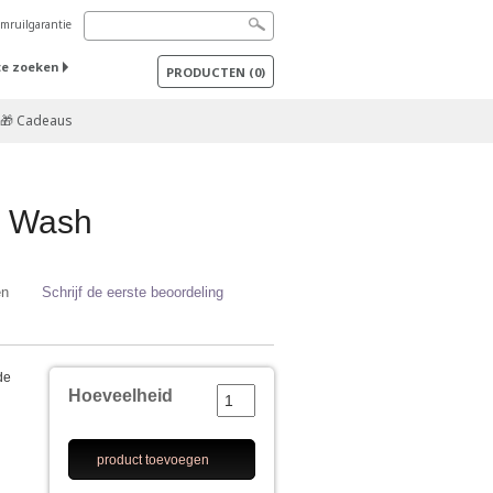
mruilgarantie
te zoeken
PRODUCTEN
(
0
)
🎁 Cadeaus
l Wash
en
Schrijf de eerste beoordeling
de
Hoeveelheid
product toevoegen