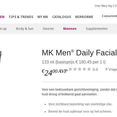
Over Mary Kay
O
Consulen
EN
TIPS & TRENDS
MY MK
CATALOGUS
MIRRORME
e-up
Body & Sun
Geuren
Mannen
Supplementen
MK Men
Daily Facia
®
133 ml (basisprijs € 180,45 per 1 l)
0.0
# Vrag
€
00
AVP
24
Voor een betrouwbare gezichtsreiniging, zonder dat 
huid droog of trekkend gaat aanvoelen.
Voor zichtbare beperking van overtollige olie.
Bereid de huid optimaal voor op het scheren.