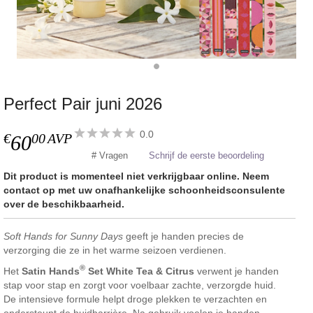
Perfect Pair juni 2026
0.0
€
00
AVP
60
# Vragen
Schrijf de eerste beoordeling
Dit product is momenteel niet verkrijgbaar online. Neem
contact op met uw onafhankelijke schoonheidsconsulente
over de beschikbaarheid.
Soft Hands for Sunny Days
geeft je handen precies de
verzorging die ze in het warme seizoen verdienen.
®
Het
Satin Hands
Set White Tea & Citrus
verwent je handen
stap voor stap en zorgt voor voelbaar zachte, verzorgde huid.
De intensieve formule helpt droge plekken te verzachten en
ondersteunt de huidbarrière. Na gebruik voelen je handen