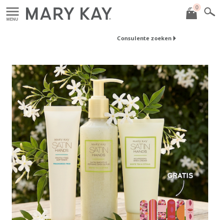
0
MENU
Consulente zoeken