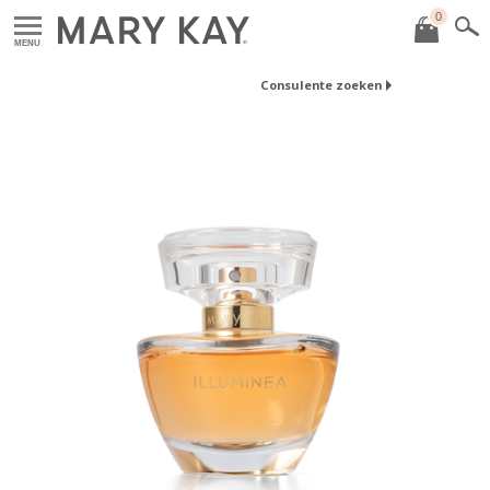
0
MENU
Consulente zoeken