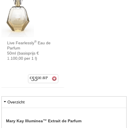
®
Live Fearlessly
Eau de
Parfum
50ml (basisprijs €
1.100,00 per 1 l)
55
€
00
AVP
Overzicht
Mary Kay Illuminea™ Extrait de Parfum