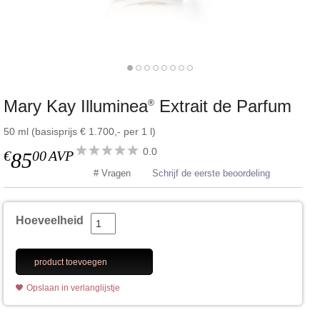
Mary Kay Illuminea
Extrait de Parfum
®
50 ml (basisprijs € 1.700,- per 1 l)
0.0
€
00
AVP
85
# Vragen
Schrijf de eerste beoordeling
Hoeveelheid
product toevoegen
Opslaan in verlanglijstje