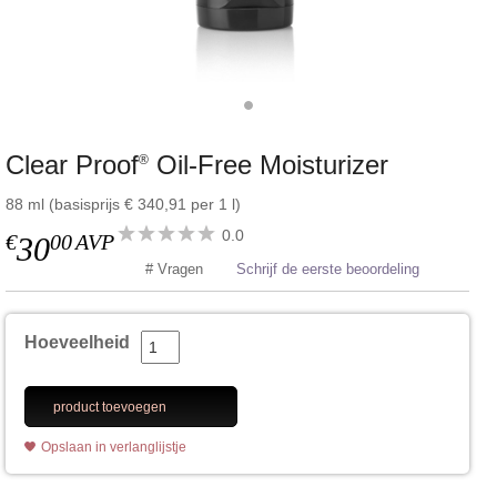
Clear Proof
Oil-Free Moisturizer
®
88 ml (basisprijs € 340,91 per 1 l)
0.0
€
00
AVP
30
# Vragen
Schrijf de eerste beoordeling
Hoeveelheid
product toevoegen
Opslaan in verlanglijstje