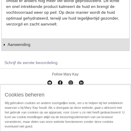
omdat er anders nog meer vet wordt geproduceerd. Dit lichte
en snel intrekkende product kalmeert de huid en brengt de
vochtvoorraad weer op peil. Op deze manier wordt de huid
optimaal gehydrateerd, terwijl uw huid tegelijkertijd gezonder,
verzorgd en zacht aanvoelt.
Aanwending
Schrijf de eerste beoordeling
Follow Mary Kay:
Cookies beheren
Cookies beheren
Impressum
Contact
eCatalogus
Online Agreement
Wij gebruiken cookies en andere soortgelijke tools, om u te helpen bij het ontdekken
waarvan u bij Mary Kay houdt. Als u doorgaat op deze website, gaat u akkoord met
Gebruikersvorwaarden
Privacy Policy
Direktverkoop etische codec
het gebruik van cookies op uw apparaat, voor zover u ze niet heeft gedeactiveerd. U
kunt uw cookie-instellingen altijd via de besturingselementen van uw browser
Weggooien
InTouch
Consultant Locator
veranderen, maar delen van onze website functioneren zonder deze cookies
eventueel niet goed.