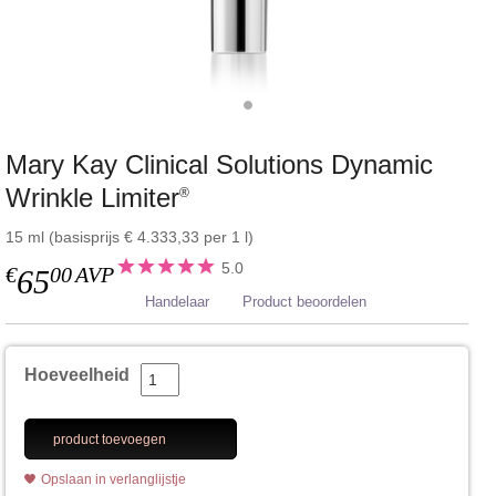
Mary Kay Clinical Solutions Dynamic
Wrinkle Limiter
®
15 ml (basisprijs € 4.333,33 per 1 l)
5.0
€
00
AVP
65
Handelaar
Product beoordelen
Hoeveelheid
product toevoegen
Opslaan in verlanglijstje