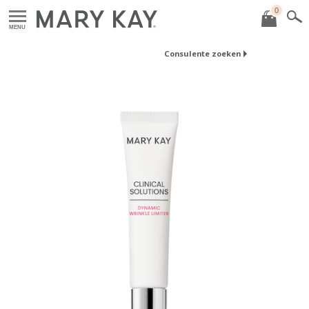
0
MENU
Consulente zoeken