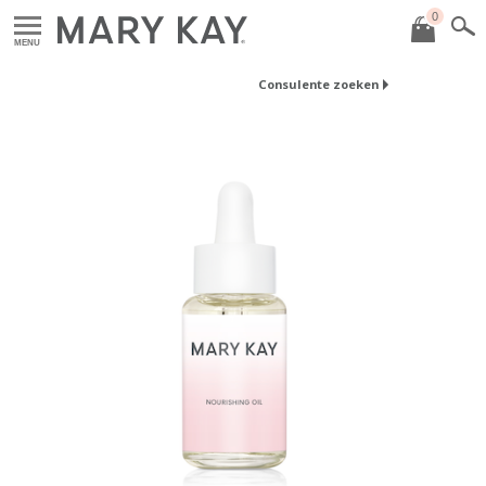
0
MENU
Consulente zoeken