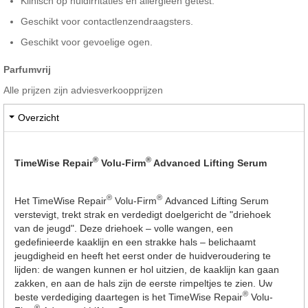
Klinisch op huidirritaties en allergieën getest.
Geschikt voor contactlenzendraagsters.
Geschikt voor gevoelige ogen.
Parfumvrij
Alle prijzen zijn adviesverkoopprijzen
Overzicht
®
®
TimeWise Repair
Volu-Firm
Advanced Lifting Serum
®
®
Het TimeWise Repair
Volu-Firm
Advanced Lifting Serum
verstevigt, trekt strak en verdedigt doelgericht de "driehoek
van de jeugd". Deze driehoek – volle wangen, een
gedefinieerde kaaklijn en een strakke hals – belichaamt
jeugdigheid en heeft het eerst onder de huidveroudering te
lijden: de wangen kunnen er hol uitzien, de kaaklijn kan gaan
zakken, en aan de hals zijn de eerste rimpeltjes te zien. Uw
®
beste verdediging daartegen is het TimeWise Repair
Volu-
®