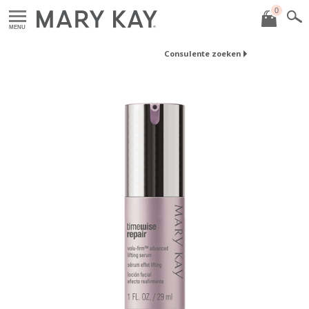
0
MENU
Consulente zoeken