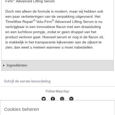
Firm
Advanced Lifting Serum.
Doch niet alleen de formule is modern, maar wij hebben ook
een paar verbeteringen van de verpakking uitgevoerd. Het
®
®
TimeWise Repair
Volu-Firm
Advanced Lifting Serum is nu
verkrijgbaar in een innovatieve flacon met een draaisluiting
en een luchtloos pompje, zodat er geen druppel van het
product verloren gaat. Hoeveel serum er nog in de flacon zit,
is makkelijk in het transparante kijkvenster aan de zijkant te
zien; dan weet u meteen wanneer u moet nabestellen.
Ingrediënten
Schrijf de eerste beoordeling
Follow Mary Kay:
Cookies beheren
Cookies beheren
Impressum
Contact
eCatalogus
Online Agreement