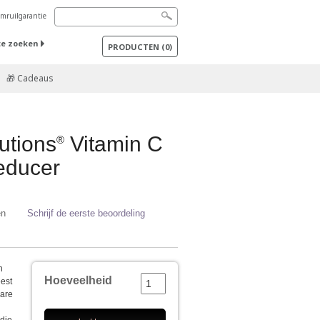
mruilgarantie
te zoeken
PRODUCTEN
(
0
)
🎁 Cadeaus
utions
Vitamin C
®
educer
en
Schrijf de eerste beoordeling
n
Hoeveelheid
est
bare