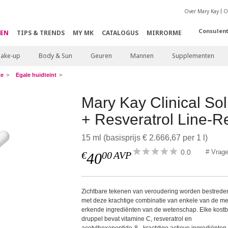
Over Mary Kay
O
Consulen
EN
TIPS & TRENDS
MY MK
CATALOGUS
MIRRORME
ake-up
Body & Sun
Geuren
Mannen
Supplementen
te
Egale huidteint
Mary Kay Clinical Sol
+ Resveratrol Line-R
15 ml (basisprijs € 2.666,67 per 1 l)
0.0
# Vrag
€
00
AVP
40
Zichtbare tekenen van veroudering worden bestrede
met deze krachtige combinatie van enkele van de me
erkende ingrediënten van de wetenschap. Elke kost
druppel bevat vitamine C, resveratrol en