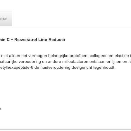
ënten
in C + Resveratrol Line-Reducer
uid niet alleen het vermogen belangrijke proteïnen, collageen en elastin
tuurlijke veroudering en andere milieufactoren ontstaan er lijnen en 
acetylhexapeptide-8 de huidveroudering doelgericht tegenhoudt.
e