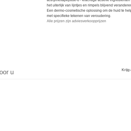
acetylhexapeptide-8 - krachtige actieve ingrediënten
het uiterlijk van lijntjes en rimpels blijvend verandere
Een dermo-cosmetische oplossing om de huid te he
met specifieke tekenen van veroudering.
Alle prijzen zijn adviesverkoopprijzen
Krijg 
voor u