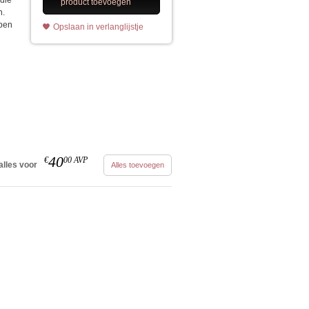
 die
product toevoegen
n.
lpen
Opslaan in verlanglijstje
40
€
00
AVP
alles voor
Alles toevoegen