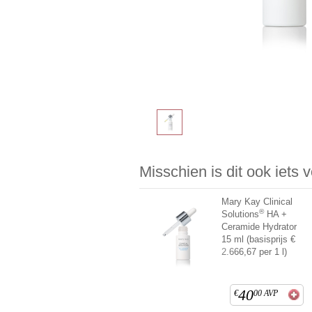
Misschien is dit ook iets 
Mary Kay Clinical
®
Solutions
HA +
Ceramide Hydrator
15 ml (basisprijs €
2.666,67 per 1 l)
40
€
00
AVP