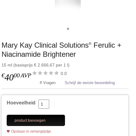
Mary Kay Clinical Solutions
Ferulic +
®
Niacinamide Brightener
15 ml (basisprijs € 2.666,67 per 1 l)
0.0
€
00
AVP
40
# Vragen
Schrijf de eerste beoordeling
Hoeveelheid
product toevoegen
Opslaan in verlanglijstje