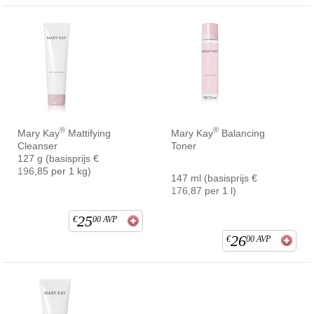
®
®
Mary Kay
Mattifying
Mary Kay
Balancing
Cleanser
Toner
127 g (basisprijs €
196,85 per 1 kg)
147 ml (basisprijs €
176,87 per 1 l)
25
€
00
AVP
26
€
00
AVP