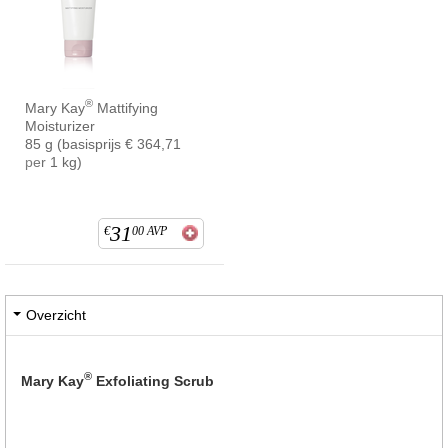
®
Mary Kay
Mattifying
Moisturizer
85 g (basisprijs € 364,71
per 1 kg)
31
€
00
AVP
Overzicht
®
Mary Kay
Exfoliating Scrub