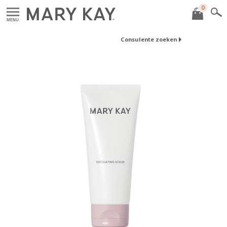
0
MENU
Consulente zoeken