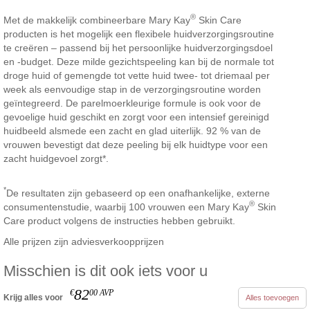
®
Met de makkelijk combineerbare Mary Kay
Skin Care
producten is het mogelijk een flexibele huidverzorgingsroutine
te creëren – passend bij het persoonlijke huidverzorgingsdoel
en -budget. Deze milde gezichtspeeling kan bij de normale tot
droge huid of gemengde tot vette huid twee- tot driemaal per
week als eenvoudige stap in de verzorgingsroutine worden
geïntegreerd. De parelmoerkleurige formule is ook voor de
gevoelige huid geschikt en zorgt voor een intensief gereinigd
huidbeeld alsmede een zacht en glad uiterlijk. 92 % van de
vrouwen bevestigt dat deze peeling bij elk huidtype voor een
zacht huidgevoel zorgt*.
*
De resultaten zijn gebaseerd op een onafhankelijke, externe
®
consumentenstudie, waarbij 100 vrouwen een Mary Kay
Skin
Care product volgens de instructies hebben gebruikt.
Alle prijzen zijn adviesverkoopprijzen
Misschien is dit ook iets voor u
82
€
00
AVP
Krijg alles voor
Alles toevoegen