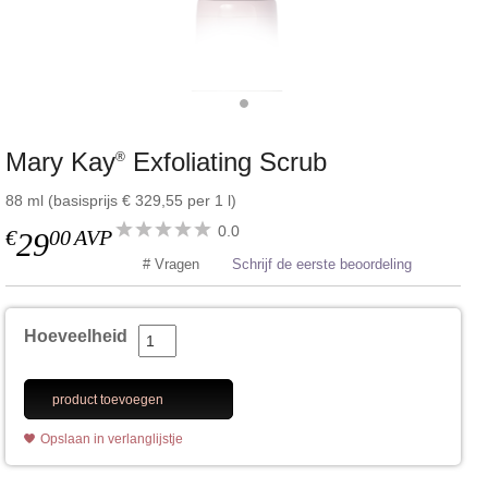
Mary Kay
Exfoliating Scrub
®
88 ml (basisprijs € 329,55 per 1 l)
0.0
€
00
AVP
29
# Vragen
Schrijf de eerste beoordeling
Hoeveelheid
product toevoegen
Opslaan in verlanglijstje