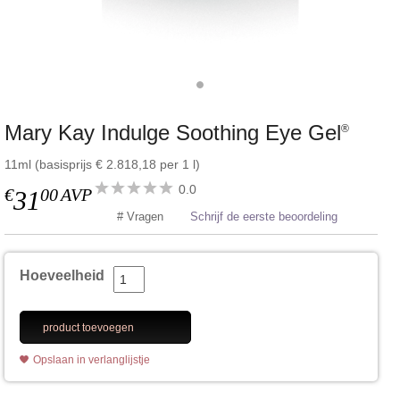
Mary Kay Indulge Soothing Eye Gel
®
11ml (basisprijs € 2.818,18 per 1 l)
0.0
€
00
AVP
31
# Vragen
Schrijf de eerste beoordeling
Hoeveelheid
product toevoegen
Opslaan in verlanglijstje