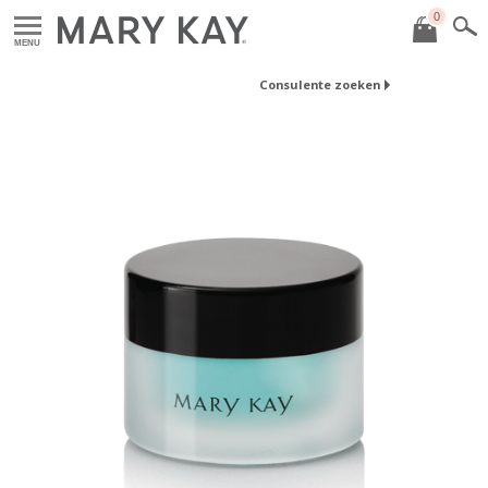
0
MENU
Consulente zoeken