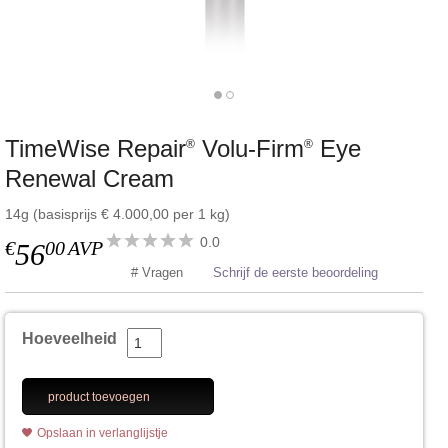
TimeWise Repair
Volu-Firm
Eye
®
®
Renewal Cream
14g (basisprijs € 4.000,00 per 1 kg)
0.0
€
00
AVP
56
# Vragen
Schrijf de eerste beoordeling
Hoeveelheid
product toevoegen
Opslaan in verlanglijstje