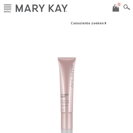
0
MENU
Consulente zoeken