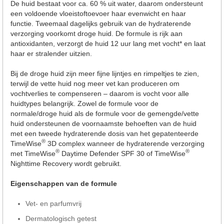
De huid bestaat voor ca. 60 % uit water, daarom ondersteunt
een voldoende vloeistoftoevoer haar evenwicht en haar
functie. Tweemaal dagelijks gebruik van de hydraterende
verzorging voorkomt droge huid. De formule is rijk aan
antioxidanten, verzorgt de huid 12 uur lang met vocht* en laat
haar er stralender uitzien.
Bij de droge huid zijn meer fijne lijntjes en rimpeltjes te zien,
terwijl de vette huid nog meer vet kan produceren om
vochtverlies te compenseren – daarom is vocht voor alle
huidtypes belangrijk. Zowel de formule voor de
normale/droge huid als de formule voor de gemengde/vette
huid ondersteunen de voornaamste behoeften van de huid
met een tweede hydraterende dosis van het gepatenteerde
®
TimeWise
3D complex wanneer de hydraterende verzorging
®
®
met TimeWise
Daytime Defender SPF 30 of TimeWise
Nighttime Recovery wordt gebruikt.
Eigenschappen van de formule
Vet- en parfumvrij
Dermatologisch getest