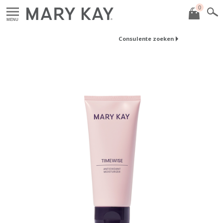
0
MENU
Consulente zoeken