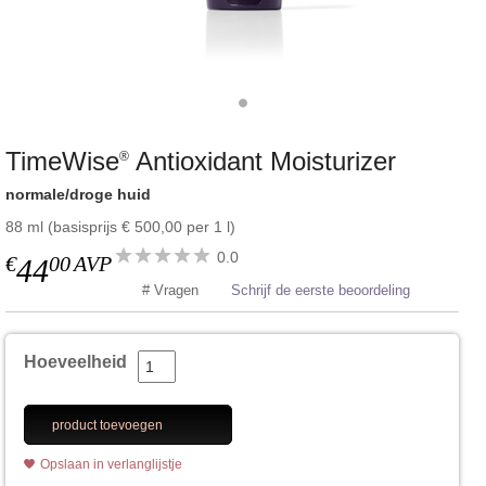
TimeWise
Antioxidant Moisturizer
®
normale/droge huid
88 ml (basisprijs € 500,00 per 1 l)
0.0
€
00
AVP
44
# Vragen
Schrijf de eerste beoordeling
Hoeveelheid
product toevoegen
Opslaan in verlanglijstje