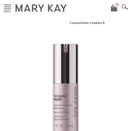
0
MENU
Consulente zoeken