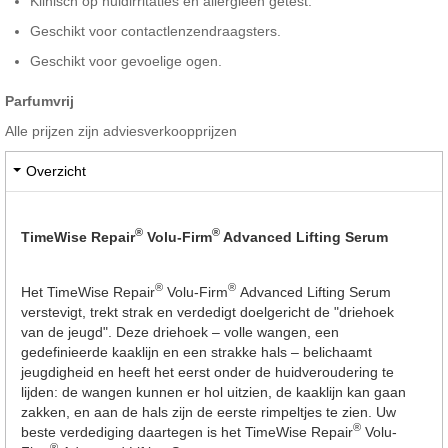
Klinisch op huidirritaties en allergieën getest.
Geschikt voor contactlenzendraagsters.
Geschikt voor gevoelige ogen.
Parfumvrij
Alle prijzen zijn adviesverkoopprijzen
Overzicht
®
®
TimeWise Repair
Volu-Firm
Advanced Lifting Serum
®
®
Het TimeWise Repair
Volu-Firm
Advanced Lifting Serum
verstevigt, trekt strak en verdedigt doelgericht de "driehoek
van de jeugd". Deze driehoek – volle wangen, een
gedefinieerde kaaklijn en een strakke hals – belichaamt
jeugdigheid en heeft het eerst onder de huidveroudering te
lijden: de wangen kunnen er hol uitzien, de kaaklijn kan gaan
zakken, en aan de hals zijn de eerste rimpeltjes te zien. Uw
®
beste verdediging daartegen is het TimeWise Repair
Volu-
®