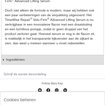
Firm
Advanced Lifting Serum.
Doch niet alleen de formule is modern, maar wij hebben ook
een paar verbeteringen van de verpakking uitgevoerd. Het
®
®
TimeWise Repair
Volu-Firm
Advanced Lifting Serum is nu
verkrijgbaar in een innovatieve flacon met een draaisluiting
en een luchtloos pompje, zodat er geen druppel van het
product verloren gaat. Hoeveel serum er nog in de flacon zit,
is makkelijk in het transparante kijkvenster aan de zijkant te
zien; dan weet u meteen wanneer u moet nabestellen.
Ingrediënten
Schrijf de eerste beoordeling
Follow Mary Kay:
Cookies beheren
Cookies beheren
Impressum
Contact
eCatalogus
Online Agreement