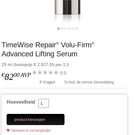
TimeWise Repair
Volu-Firm
®
®
Advanced Lifting Serum
29 ml (basisprijs € 2.827,59 per 1 l)
0.0
€
00
AVP
82
# Vragen
Schrijf de eerste beoordeling
Hoeveelheid
product toevoegen
Opslaan in verlanglijstje