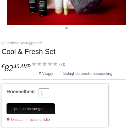
gelimiteerd verkrijgbaar!*
Cool & Fresh Set
0.0
€
40
AVP
82
# Vragen
Schrijf de eerste beoordeling
Hoeveelheid
product toevoegen
Opslaan in verlanglijstje