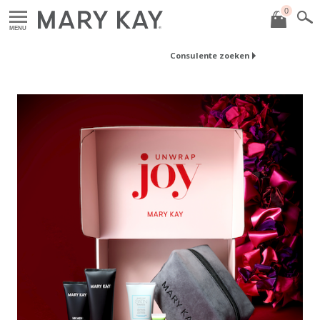
0
MENU
Consulente zoeken