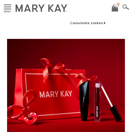
0
MENU
Consulente zoeken