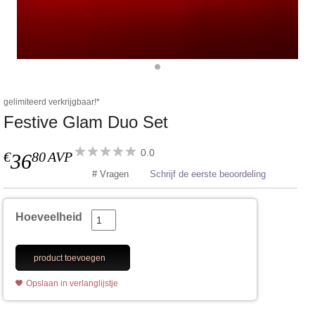
gelimiteerd verkrijgbaar!*
Festive Glam Duo Set
0.0
€
80
AVP
36
# Vragen
Schrijf de eerste beoordeling
Hoeveelheid
product toevoegen
Opslaan in verlanglijstje