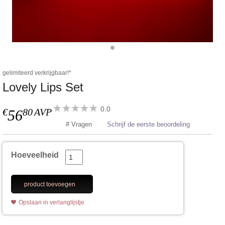
gelimiteerd verkrijgbaar!*
Lovely Lips Set
0.0
€
80
AVP
56
# Vragen
Schrijf de eerste beoordeling
Hoeveelheid
product toevoegen
Opslaan in verlanglijstje