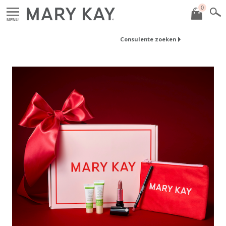
0
MENU
Consulente zoeken