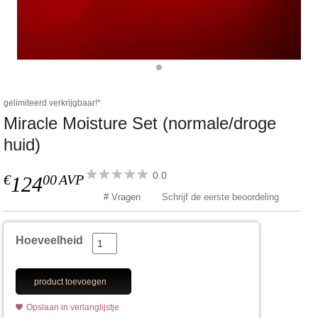
gelimiteerd verkrijgbaar!*
Miracle Moisture Set (normale/droge
huid)
0.0
€
00
AVP
124
# Vragen
Schrijf de eerste beoordeling
Hoeveelheid
product toevoegen
Opslaan in verlanglijstje