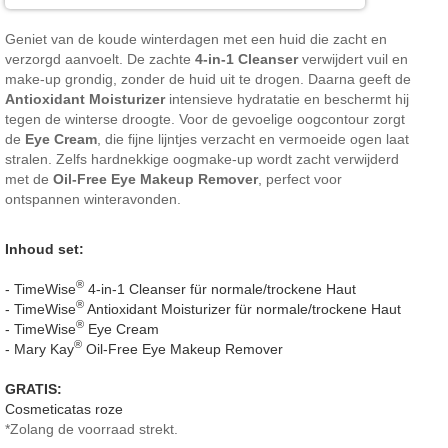
Geniet van de koude winterdagen met een huid die zacht en
verzorgd aanvoelt. De zachte
4-in-1 Cleanser
verwijdert vuil en
make-up grondig, zonder de huid uit te drogen. Daarna geeft de
Antioxidant Moisturizer
intensieve hydratatie en beschermt hij
tegen de winterse droogte. Voor de gevoelige oogcontour zorgt
de
Eye Cream
, die fijne lijntjes verzacht en vermoeide ogen laat
stralen. Zelfs hardnekkige oogmake-up wordt zacht verwijderd
met de
Oil-Free Eye Makeup Remover
, perfect voor
ontspannen winteravonden.
Inhoud set:
®
- TimeWise
4-in-1 Cleanser für normale/trockene Haut
®
- TimeWise
Antioxidant Moisturizer für normale/trockene Haut
®
- TimeWise
Eye Cream
®
- Mary Kay
Oil-Free Eye Makeup Remover
GRATIS:
Cosmeticatas roze
*Zolang de voorraad strekt.