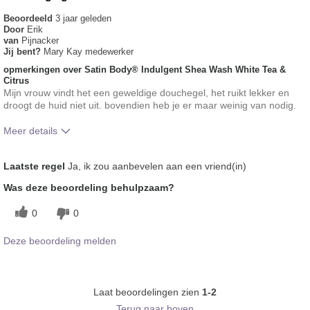
Beoordeeld
3 jaar geleden
Door
Erik
van
Pijnacker
Jij bent?
Mary Kay medewerker
opmerkingen over Satin Body® Indulgent Shea Wash White Tea &
Citrus
Mijn vrouw vindt het een geweldige douchegel, het ruikt lekker en
droogt de huid niet uit. bovendien heb je er maar weinig van nodig.
Meer details
Hoe was jouw algemene
Verfrissend, Vond het
Laatste regel
Ja, ik zou aanbevelen aan een vriend(in)
gebruikservaring met dit product?
gevoel op de huid prettig
Was deze beoordeling behulpzaam?
0
0
Deze beoordeling melden
Laat beoordelingen zien
1-2
Terug naar boven