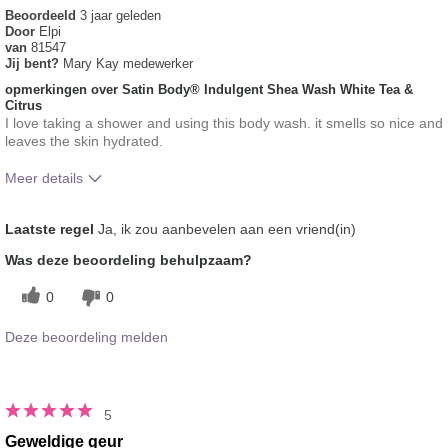
Beoordeeld
3 jaar geleden
Door
Elpi
van
81547
Jij bent?
Mary Kay medewerker
opmerkingen over Satin Body® Indulgent Shea Wash White Tea &
Citrus
I love taking a shower and using this body wash. it smells so nice and
leaves the skin hydrated.
Meer details
Hoe was jouw algemene
Vond het gevoel op de huid
Laatste regel
Ja, ik zou aanbevelen aan een vriend(in)
gebruikservaring met dit
prettig, Wordt goed
product?
geabsorbeerd
Was deze beoordeling behulpzaam?
0
0
Deze beoordeling melden
5
Geweldige geur