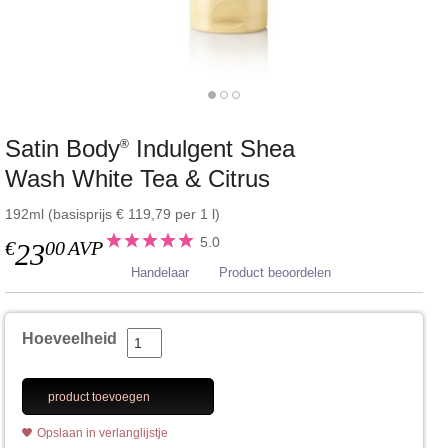
Satin Body
Indulgent Shea
®
Wash White Tea & Citrus
192ml (basisprijs € 119,79 per 1 l)
5.0
€
00
AVP
23
Handelaar
Product beoordelen
Hoeveelheid
product toevoegen
Opslaan in verlanglijstje