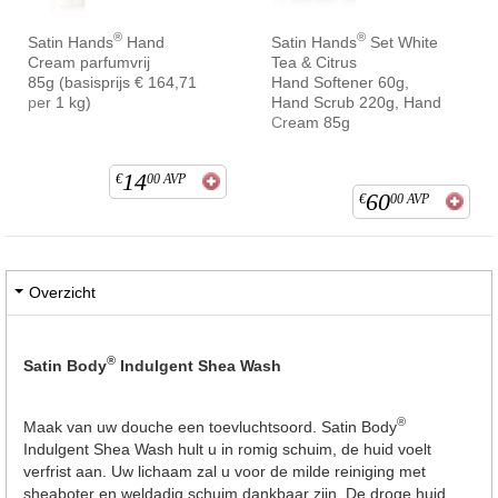
®
®
Satin Hands
Hand
Satin Hands
Set White
Cream parfumvrij
Tea & Citrus
85g (basisprijs € 164,71
Hand Softener 60g,
per 1 kg)
Hand Scrub 220g, Hand
Cream 85g
14
€
00
AVP
60
€
00
AVP
Overzicht
®
Satin Body
Indulgent Shea Wash
®
Maak van uw douche een toevluchtsoord. Satin Body
Indulgent Shea Wash hult u in romig schuim, de huid voelt
verfrist aan. Uw lichaam zal u voor de milde reiniging met
sheaboter en weldadig schuim dankbaar zijn. De droge huid