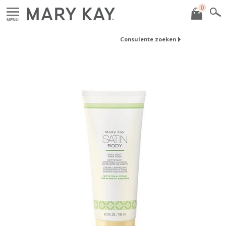
0
MENU
Consulente zoeken