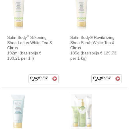
®
Satin Body
Silkening
Satin Body® Revitalizing
Shea Lotion White Tea &
Shea Scrub White Tea &
Citrus
Citrus
192ml (basisprijs €
185g (basisprijs € 129,73
130,21 per 1 l)
per 1 kg)
25
24
€
00
AVP
€
00
AVP