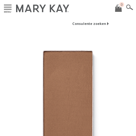
0
MENU
Consulente zoeken