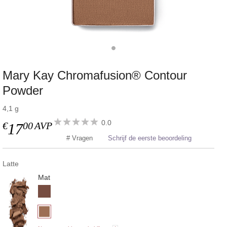
Mary Kay Chromafusion® Contour
Powder
4,1 g
0.0
€
00
AVP
17
# Vragen
Schrijf de eerste beoordeling
Latte
Mat