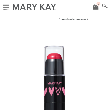
0
MENU
Consulente zoeken