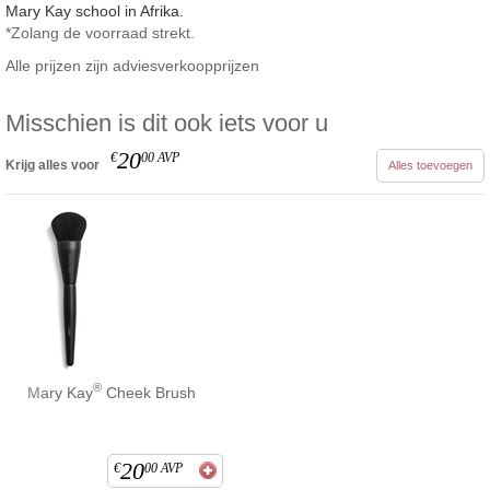
Mary Kay school in Afrika.
*Zolang de voorraad strekt.
Alle prijzen zijn adviesverkoopprijzen
Misschien is dit ook iets voor u
20
€
00
AVP
Krijg alles voor
Alles toevoegen
®
Mary Kay
Cheek Brush
20
€
00
AVP