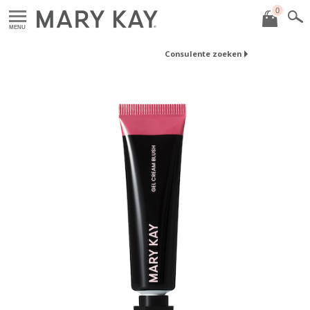
0
MENU
Consulente zoeken