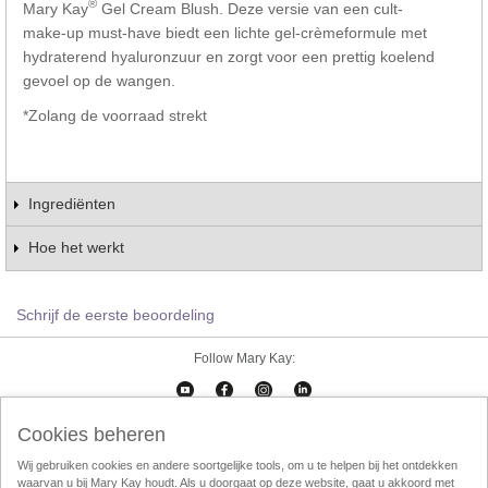
®
Mary Kay
Gel Cream Blush. Deze versie van een cult-
make-up must-have biedt een lichte gel-crèmeformule met
hydraterend hyaluronzuur en zorgt voor een prettig koelend
gevoel op de wangen.
*Zolang de voorraad strekt
Ingrediënten
Hoe het werkt
Schrijf de eerste beoordeling
Follow Mary Kay:
Cookies beheren
Cookies beheren
Impressum
Contact
eCatalogus
Online Agreement
Wij gebruiken cookies en andere soortgelijke tools, om u te helpen bij het ontdekken
waarvan u bij Mary Kay houdt. Als u doorgaat op deze website, gaat u akkoord met