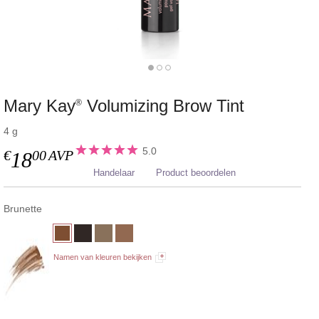
Mary Kay
Volumizing Brow Tint
®
4 g
5.0
€
00
AVP
18
Handelaar
Product beoordelen
Brunette
Namen van kleuren bekijken