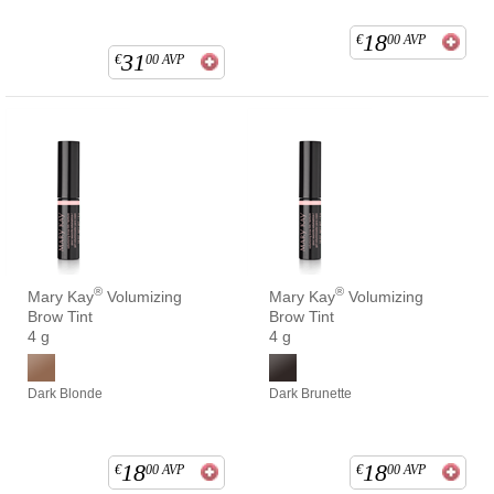
18
€
00
AVP
31
€
00
AVP
®
®
Mary Kay
Volumizing
Mary Kay
Volumizing
Brow Tint
Brow Tint
4 g
4 g
Dark Blonde
Dark Brunette
18
18
€
00
AVP
€
00
AVP