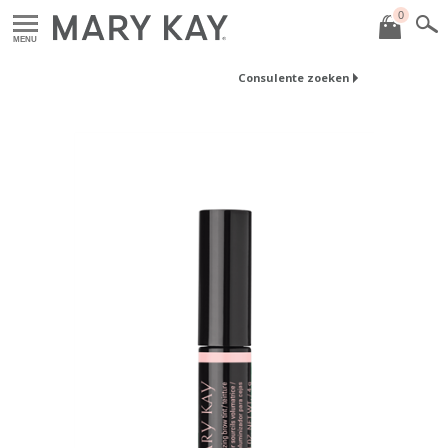
0
MENU
Consulente zoeken