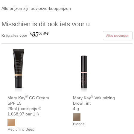
Alle prijzen zijn adviesverkoopprijzen
Misschien is dit ook iets voor u
85
€
00
AVP
Krijg alles voor
Alles toevoegen
®
®
Mary Kay
CC Cream
Mary Kay
Volumizing
SPF 15
Brow Tint
29ml (basisprijs €
4 g
1.068,97 per 1 l)
Blonde
Medium to Deep