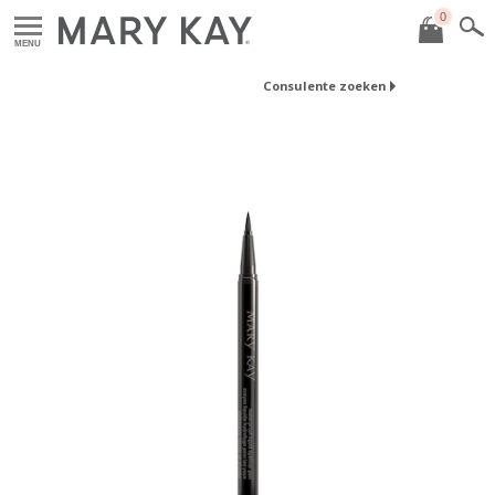
0
MENU
Consulente zoeken