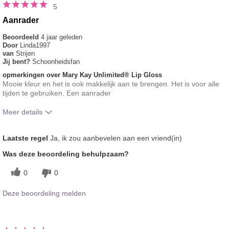
5
Aanrader
Beoordeeld
4 jaar geleden
Door
Linda1997
van
Strijen
Jij bent?
Schoonheidsfan
opmerkingen over Mary Kay Unlimited® Lip Gloss
Mooie kleur en het is ook makkelijk aan te brengen. Het is voor alle
tijden te gebruiken. Een aanrader
Meer details
Hoe vindt je de kleur van dit product?
5
Laatste regel
Ja, ik zou aanbevelen aan een vriend(in)
Hoe bevalt je het product in vergelijking
5
Was deze beoordeling behulpzaam?
met andere door je gebruikte merken
decoratieve make-up?
0
0
Deze beoordeling melden