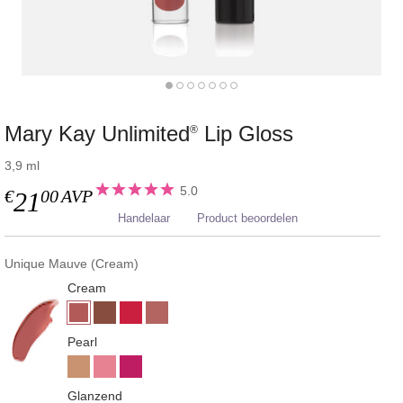
Mary Kay Unlimited
Lip Gloss
®
3,9 ml
5.0
€
00
AVP
21
Handelaar
Product beoordelen
Unique Mauve (Cream)
Cream
Pearl
Glanzend