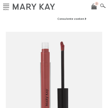
0
MENU
Consulente zoeken