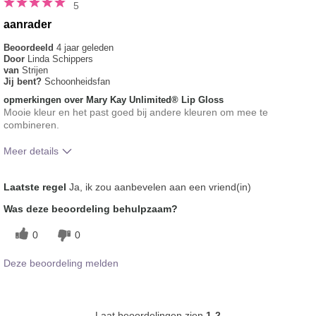
5
aanrader
Beoordeeld
4 jaar geleden
Door
Linda Schippers
van
Strijen
Jij bent?
Schoonheidsfan
opmerkingen over Mary Kay Unlimited® Lip Gloss
Mooie kleur en het past goed bij andere kleuren om mee te
combineren.
Meer details
Hoe vindt je de kleur van dit product?
5
Laatste regel
Ja, ik zou aanbevelen aan een vriend(in)
Hoe bevalt je het product in vergelijking
5
Was deze beoordeling behulpzaam?
met andere door je gebruikte merken
decoratieve make-up?
0
0
Deze beoordeling melden
Laat beoordelingen zien
1-2