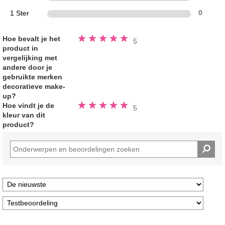
1 Ster
0
Beoordeeld
Hoe bevalt je het
5
5.0
product in
van
de
vergelijking met
5
sterren
andere door je
gebruikte merken
decoratieve make-
up?
Beoordeeld
Hoe vindt je de
5
5.0
kleur van dit
van
de
product?
5
sterren