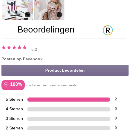
Beoordelingen
5.0
Posten op Facebook
Product beoordelen
100%
zou het aan een vriend(in) aanbevelen.
5 Sterren
2
4 Sterren
0
3 Sterren
0
2 Sterren
0