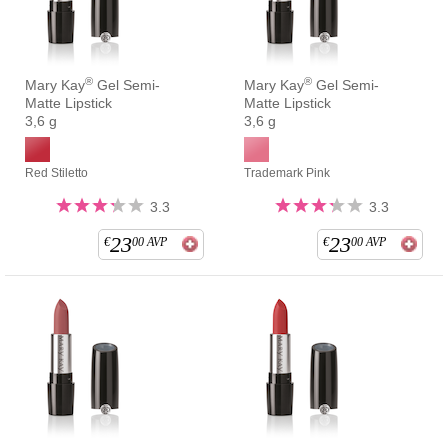
®
®
Mary Kay
Gel Semi-
Mary Kay
Gel Semi-
Matte Lipstick
Matte Lipstick
3,6 g
3,6 g
Red Stiletto
Trademark Pink
3.3
3.3
23
23
€
00
AVP
€
00
AVP