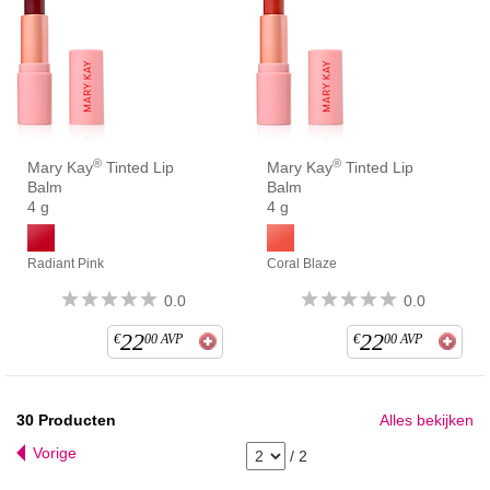
®
®
Mary Kay
Tinted Lip
Mary Kay
Tinted Lip
Balm
Balm
4 g
4 g
Radiant Pink
Coral Blaze
0.0
0.0
22
22
€
00
AVP
€
00
AVP
30
Producten
Alles bekijken
Vorige
/
2