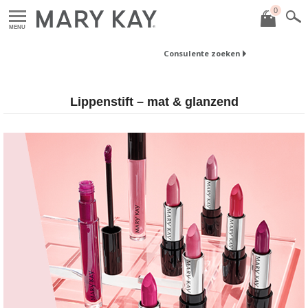
0
MENU
Consulente zoeken
Lippenstift – mat & glanzend