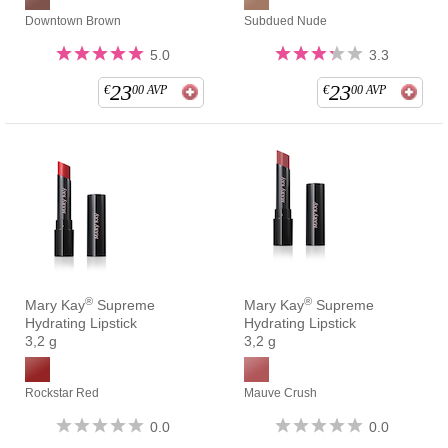
Downtown Brown
Subdued Nude
5.0
3.3
23
23
€
00
AVP
€
00
AVP
®
®
Mary Kay
Supreme
Mary Kay
Supreme
Hydrating Lipstick
Hydrating Lipstick
3,2 g
3,2 g
Rockstar Red
Mauve Crush
0.0
0.0