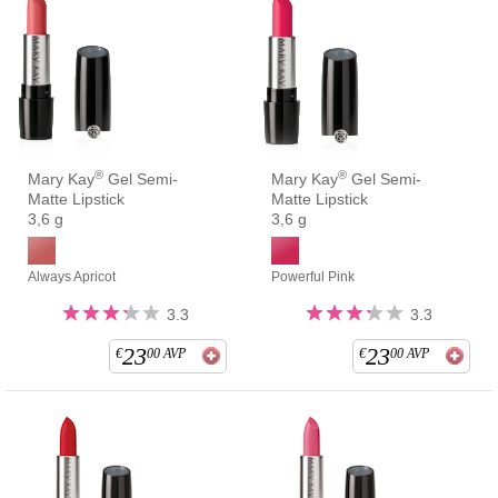
®
®
Mary Kay
Gel Semi-
Mary Kay
Gel Semi-
Matte Lipstick
Matte Lipstick
3,6 g
3,6 g
Always Apricot
Powerful Pink
3.3
3.3
23
23
€
00
AVP
€
00
AVP