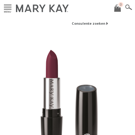
0
MENU
Consulente zoeken