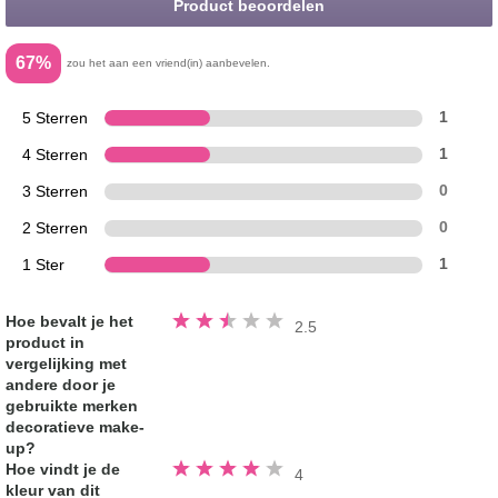
Product beoordelen
67%
zou het aan een vriend(in) aanbevelen.
5 Sterren
1
4 Sterren
1
3 Sterren
0
2 Sterren
0
1 Ster
1
Beoordeeld
Hoe bevalt je het
2.5
2.5
product in
van
de
vergelijking met
5
sterren
andere door je
gebruikte merken
decoratieve make-
up?
Beoordeeld
Hoe vindt je de
4
4.0
kleur van dit
van