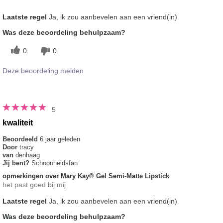
Hoe vindt je de kleur van dit product?
4
Laatste regel
Ja, ik zou aanbevelen aan een vriend(in)
Hoe bevalt je het product in vergelijking
4
Was deze beoordeling behulpzaam?
met andere door je gebruikte merken
decoratieve make-up?
0
0
Deze beoordeling melden
5
kwaliteit
Beoordeeld
6 jaar geleden
Door
tracy
van
denhaag
Jij bent?
Schoonheidsfan
opmerkingen over Mary Kay® Gel Semi-Matte Lipstick
het past goed bij mij
Laatste regel
Ja, ik zou aanbevelen aan een vriend(in)
Was deze beoordeling behulpzaam?