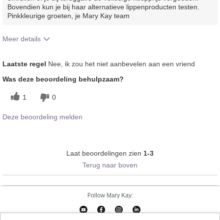
Bovendien kun je bij haar alternatieve lippenproducten testen.
Pinkkleurige groeten, je Mary Kay team
Meer details
Hoe vindt je de kleur van dit product?
4
Laatste regel
Nee, ik zou het niet aanbevelen aan een vriend
Hoe bevalt je het product in vergelijking
1
Was deze beoordeling behulpzaam?
met andere door je gebruikte merken
decoratieve make-up?
1
0
Deze beoordeling melden
Laat beoordelingen zien
1-3
Terug naar boven
Follow Mary Kay: