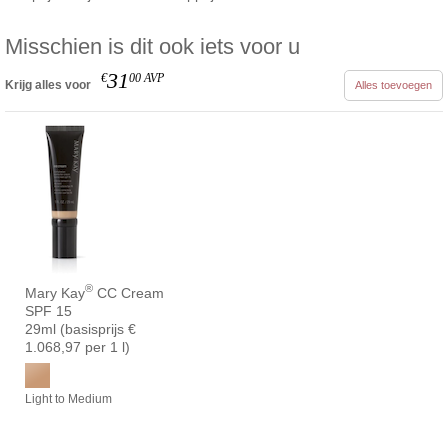
Misschien is dit ook iets voor u
31
€
00
AVP
Krijg alles voor
Alles toevoegen
®
Mary Kay
CC Cream
SPF 15
29ml (basisprijs €
1.068,97 per 1 l)
Light to Medium