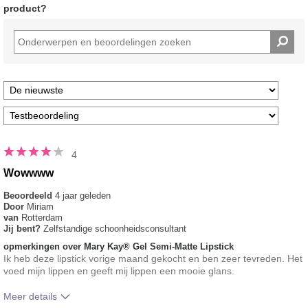
de
product?
5
sterren
4
Wowwww
Beoordeeld
4 jaar geleden
Door
Miriam
van
Rotterdam
Jij bent?
Zelfstandige schoonheidsconsultant
opmerkingen over Mary Kay® Gel Semi-Matte Lipstick
Ik heb deze lipstick vorige maand gekocht en ben zeer tevreden. Het
voed mijn lippen en geeft mij lippen een mooie glans.
Meer details