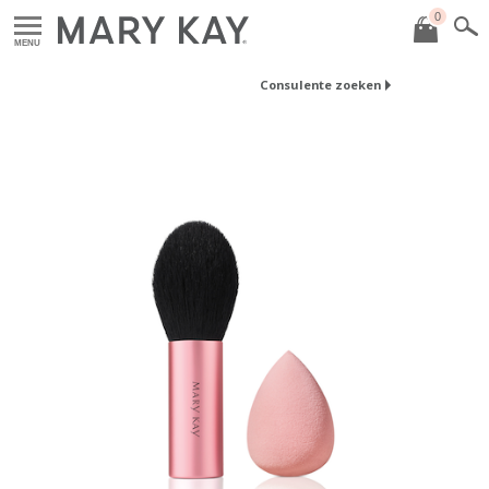
0
MENU
Consulente zoeken