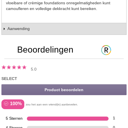
vloeibare of crèmige foundations onregelmatigheden kunt
camoufleren en volledige dekkracht kunt bereiken.
Aanwending
Beoordelingen
5.0
SELECT
Product beoordelen
100%
zou het aan een vriend(in) aanbevelen.
5 Sterren
1
4 Sterren
0