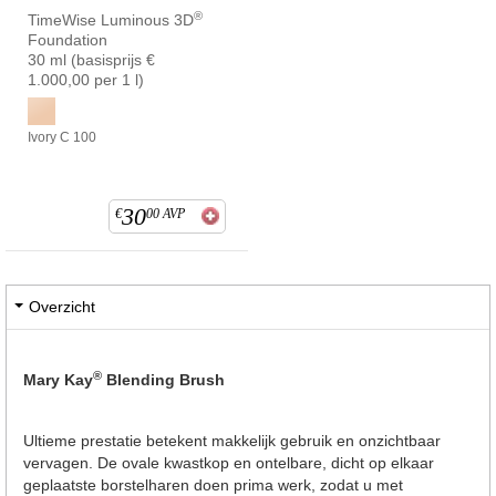
®
TimeWise Luminous 3D
Foundation
30 ml (basisprijs €
1.000,00 per 1 l)
Ivory C 100
30
€
00
AVP
Overzicht
®
Mary Kay
Blending Brush
Ultieme prestatie betekent makkelijk gebruik en onzichtbaar
vervagen. De ovale kwastkop en ontelbare, dicht op elkaar
geplaatste borstelharen doen prima werk, zodat u met