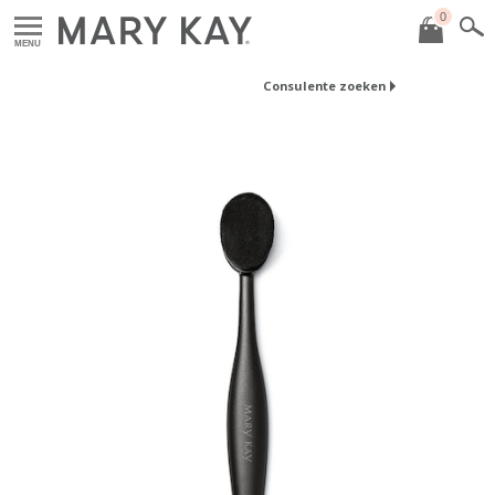
0
MENU
Consulente zoeken