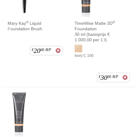
®
®
Mary Kay
Liquid
TimeWise Matte 3D
Foundation Brush
Foundation
30 ml (basisprijs €
1.000,00 per 1 l)
20
€
00
AVP
Ivory C 100
30
€
00
AVP