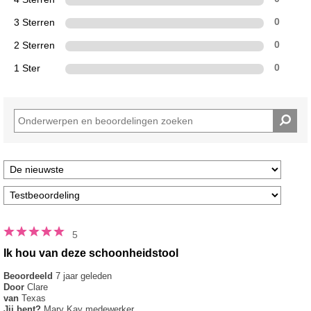
3 Sterren
0
2 Sterren
0
1 Ster
0
5
Ik hou van deze schoonheidstool
Beoordeeld
7 jaar geleden
Door
Clare
van
Texas
Jij bent?
Mary Kay medewerker