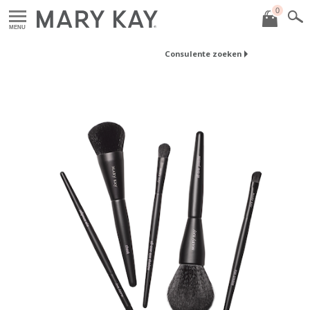
0
MENU
Consulente zoeken