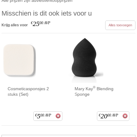
Alle prijzen zijn adviesverkoopprijzen
Misschien is dit ook iets voor u
25
€
00
AVP
Krijg alles voor
Alles toevoegen
®
Cosmeticasponsjes 2
Mary Kay
Blending
stuks (Set)
Sponge
5
20
€
00
AVP
€
00
AVP