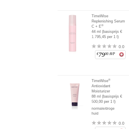
TimeWise
Replenishing Serum
®
C + E
44 ml (basisprijs €
1.795,45 per 1 l)
0.0
79
€
00
AVP
®
TimeWise
Antioxidant
Moisturizer
88 ml (basisprijs €
500,00 per 1 l)
normale/droge
huid
0.0