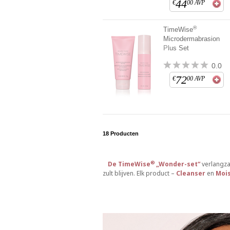
44
€
00
AVP
®
TimeWise
Microdermabrasion
Plus Set
0.0
72
€
00
AVP
18
Producten
®
De TimeWise
„Wonder-set“
verlangza
zult blijven. Elk product –
Cleanser
en
Mois