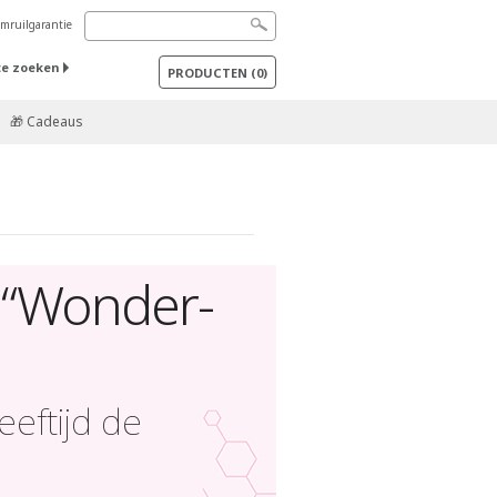
mruilgarantie
te zoeken
PRODUCTEN
(
0
)
🎁 Cadeaus
“Wonder-
eeftijd de