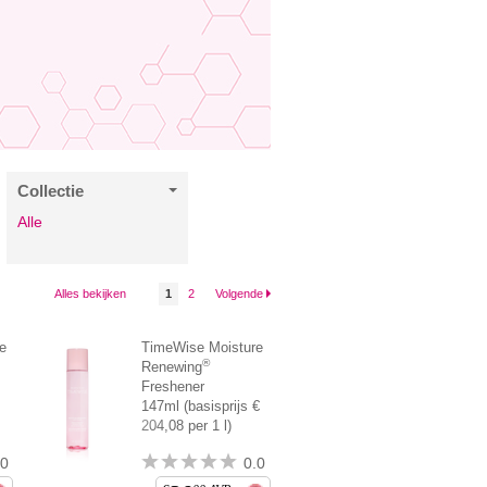
Collectie
Alle
Alles bekijken
1
2
Volgende
e
TimeWise Moisture
®
Renewing
Freshener
147ml (basisprijs €
204,08 per 1 l)
.0
0.0