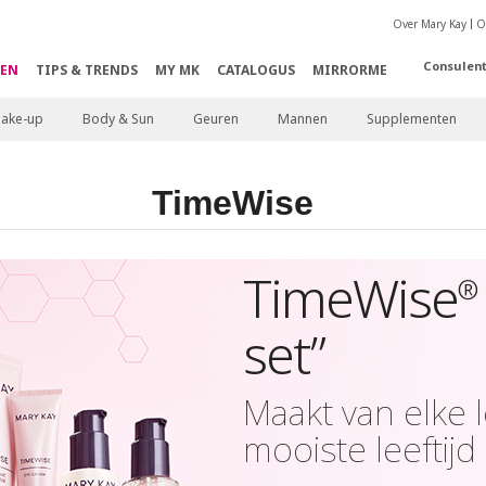
Over Mary Kay
O
Consulen
EN
TIPS & TRENDS
MY MK
CATALOGUS
MIRRORME
ake-up
Body & Sun
Geuren
Mannen
Supplementen
TimeWise
TimeWise
®
set”
Maakt van elke l
mooiste leeftijd