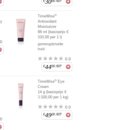
30
€
00
AVP
®
TimeWise
ry
Antioxidant
€
Moisturizer
88 ml (basisprijs €
500,00 per 1 l)
.0
gemengde/vette
huid
0.0
44
€
00
AVP
®
TimeWise
Eye
Cream
€
14 g (basisprijs €
3.500,00 per 1 kg)
0.0
49
€
00
AVP
.0