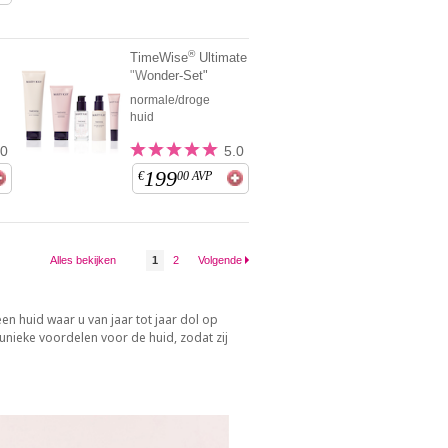
®
TimeWise
Ultimate
"Wonder-Set"
normale/droge
huid
.0
5.0
199
€
00
AVP
Alles bekijken
1
2
Volgende
n huid waar u van jaar tot jaar dol op
nieke voordelen voor de huid, zodat zij