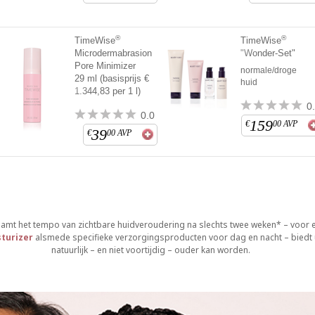
®
®
TimeWise
TimeWise
Microdermabrasion
"Wonder-Set"
Pore Minimizer
normale/droge
29 ml (basisprijs €
huid
1.344,83 per 1 l)
0
0.0
159
€
00
AVP
39
€
00
AVP
amt het tempo van zichtbare huidveroudering na slechts twee weken* – voor ee
turizer
alsmede specifieke verzorgingsproducten voor dag en nacht – biedt u
natuurlijk – en niet voortijdig – ouder kan worden.