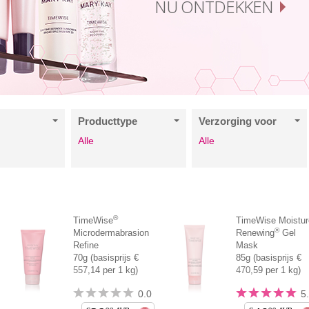
NU ONTDEKKEN
e
Producttype
Verzorging voor
Alle
Alle
®
TimeWise
TimeWise Moistur
®
Microdermabrasion
Renewing
Gel
Refine
Mask
70g (basisprijs €
85g (basisprijs €
557,14 per 1 kg)
470,59 per 1 kg)
0.0
5