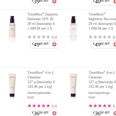
39
40
€
00
AVP
€
00
AVP
®
®
TimeWise
Daytime
TimeWise
Defender SPF 30
Nighttime Recove
29 ml (basisprijs €
29 ml (basisprijs 
1.689,66 per 1 l)
1.689,66 per 1 l)
0.0
0
49
49
€
00
AVP
€
00
AVP
®
®
TimeWise
4-in-1
TimeWise
4-in-1
Cleanser
Cleanser
127 g (basisprijs €
127 g (basisprijs 
283.46 per 1 kg)
283.46 per 1 kg)
Gemengde/vette
Normale/droge
huid
huid
5.0
5
36
36
€
00
AVP
€
00
AVP