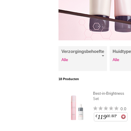
Verzorgingsbehoefte
Huidtyp
Alle
Alle
18
Producten
Best-in-Brightness
Set
0.0
119
€
00
AVP