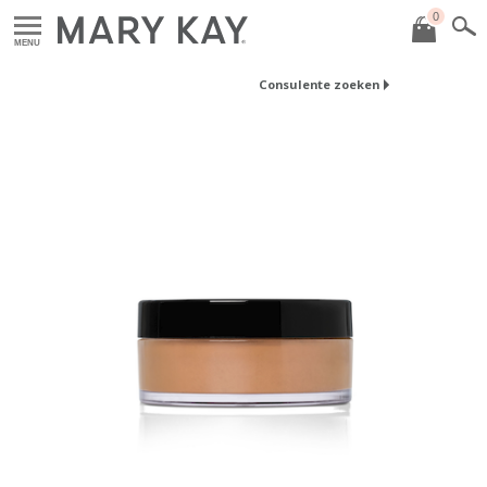
0
MENU
Consulente zoeken