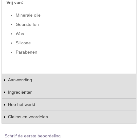
Vrij van:
Minerale olie
Geurstoffen
Was
Silicone
Parabenen
Aanwending
Ingrediënten
Hoe het werkt
Claims en voordelen
Schrijf de eerste beoordeling