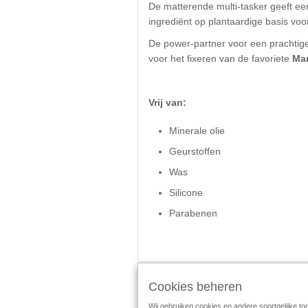
De matterende multi-tasker geeft een
ingrediënt op plantaardige basis voo
De power-partner voor een prachtige 
voor het fixeren van de favoriete
Ma
Vrij van:
Minerale olie
Geurstoffen
Was
Silicone
Parabenen
Cookies beheren
Schrijf de eerste beoordeling
Wij gebruiken cookies en andere soortgelijke to