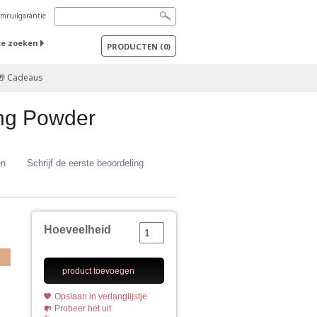
mruilgarantie
te zoeken
PRODUCTEN
(
0
)
🎁 Cadeaus
ing Powder
en
Schrijf de eerste beoordeling
Hoeveelheid
product toevoegen
Opslaan in verlanglijstje
Probeer het uit