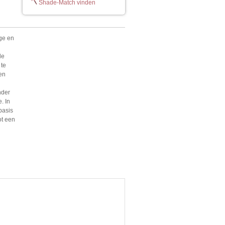
Shade-Match vinden
ige en
de
 te
 en
nder
. In
basis
ot een