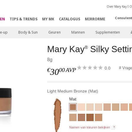
Over Mary Kay
O
Consulen
EN
TIPS & TRENDS
MY MK
CATALOGUS
MIRRORME
e-up
Body & Sun
Geuren
Mannen
Supplementen
Mary Kay
Silky Sett
®
8g
0.0
# Vrag
€
00
AVP
30
Light Medium Bronze (Mat)
Mat
Namen van kleuren bekijken