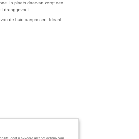
one. In plaats daarvan zorgt een
cht draaggevoel.
nt van de huid aanpassen. Ideaal
ebsite, gaat u akkoord met het gebruik van