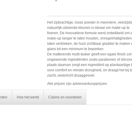
Het zijdeachtige, losse poeder in meerdere, veelzijd
natuurlijk uitziende kleuren is ideaal om make-up te
fixeren. De innovatieve formule werd ontwikkeld om 
make-up langer te laten houden, onregelmatigheden
laten verbleken, de huid zichtbaar gladder te maken
glans tot een minimum te beperken.
De matterende multi-tasker geeft een egale finish zo
ongewenste ingrediënten zoals parabenen of silicone
plaats daarvan zorgt een ingrediënt op plantaardige 
voor comfort en minder droogheid, en draagt het bij t
zacht, vederlicht draaggevoel.
Alle prijzen zijn adviesverkoopprijzen
ënten
Hoe het werkt
Claims en voordelen