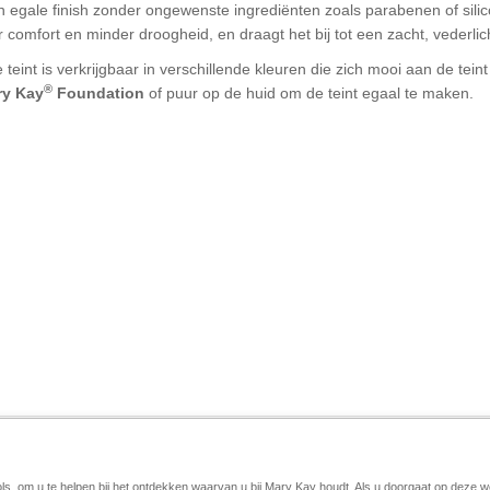
 egale finish zonder ongewenste ingrediënten zoals parabenen of silic
r comfort en minder droogheid, en draagt het bij tot een zacht, vederli
teint is verkrijgbaar in verschillende kleuren die zich mooi aan de tei
®
ry Kay
Foundation
of puur op de huid om de teint egaal te maken.
ols, om u te helpen bij het ontdekken waarvan u bij Mary Kay houdt. Als u doorgaat op deze w