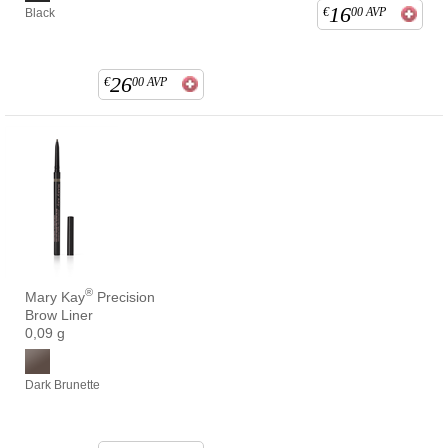
16
€
00
AVP
Black
26
€
00
AVP
®
Mary Kay
Precision
Brow Liner
0,09 g
Dark Brunette