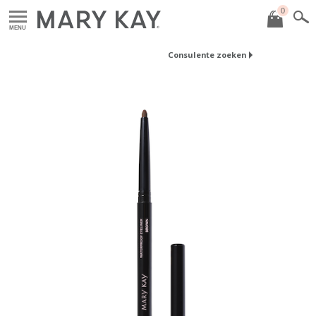
0
MENU
Consulente zoeken