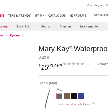
Over Mary Kay
O
Consulen
EN
TIPS & TRENDS
MY MK
CATALOGUS
MIRRORME
e-up
Body & Sun
Geuren
Mannen
Supplementen
wen
Eyeliner
Mary Kay
Waterproof
®
0,28 g
0.0
# Vrag
€
00
AVP
15
Steely (Mat)
Mat
Namen van kleuren bekijken