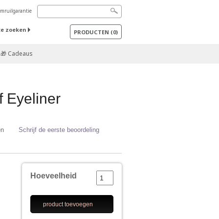
mruilgarantie
te zoeken
PRODUCTEN
(
0
)
🎁 Cadeaus
 Eyeliner
en
Schrijf de eerste beoordeling
Hoeveelheid
product toevoegen