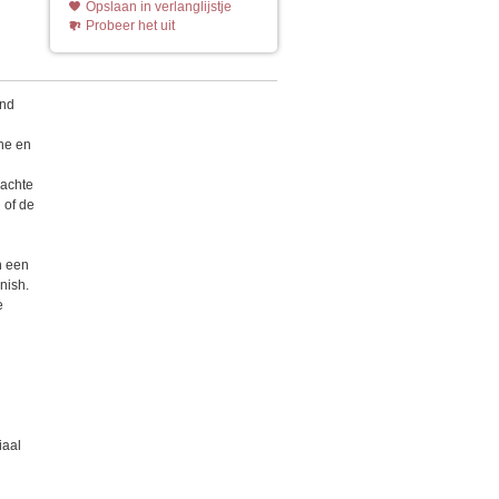
Opslaan in verlanglijstje
Probeer het uit
end
one en
zachte
 of de
n een
nish.
e
iaal