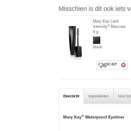
Misschien is dit ook iets 
Mary Kay Lash
®
Intensity
Mascara
9 g
Black
26
€
00
AVP
Overzicht
Ingrediënten
Hoe het
®
Mary Kay
Waterproof Eyeliner