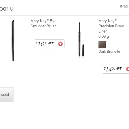
Krijg 
voor u
®
®
Mary Kay
Eye
Mary Kay
Smudger Brush
Precision Brow
Liner
0,09 g
16
€
00
AVP
Dark Brunette
14
€
00
AVP
 werkt