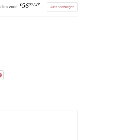
56
€
00
AVP
alles voor
Alles toevoegen