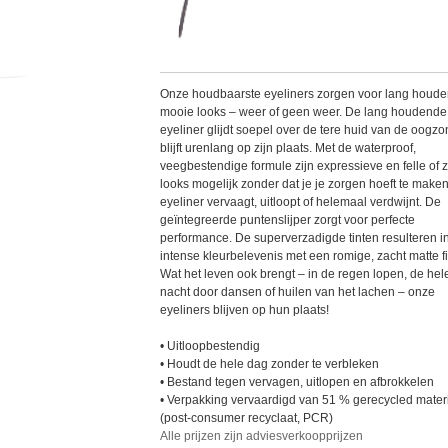
Onze houdbaarste eyeliners zorgen voor lang houd
mooie looks – weer of geen weer. De lang houdende
eyeliner glijdt soepel over de tere huid van de oogz
blijft urenlang op zijn plaats. Met de waterproof,
veegbestendige formule zijn expressieve en felle of 
looks mogelijk zonder dat je je zorgen hoeft te maken
eyeliner vervaagt, uitloopt of helemaal verdwijnt. De
geïntegreerde puntenslijper zorgt voor perfecte
performance. De superverzadigde tinten resulteren i
intense kleurbelevenis met een romige, zacht matte fi
Wat het leven ook brengt – in de regen lopen, de hel
nacht door dansen of huilen van het lachen – onze
eyeliners blijven op hun plaats!
• Uitloopbestendig
• Houdt de hele dag zonder te verbleken
• Bestand tegen vervagen, uitlopen en afbrokkelen
• Verpakking vervaardigd van 51 % gerecycled mater
(post-consumer recyclaat, PCR)
Alle prijzen zijn adviesverkoopprijzen