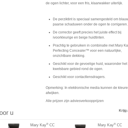
de ogen lichter, voor een fris, klaarwakker uiterlijk.
De perziktint is speciaal samengesteld om blauw
paarse schaduwen onder de ogen te corrigeren.
De corrector geeft precies het juiste effect bij
ivoorkleurige en beige huidtinten.
Prachtig te gebruiken in combinatie met Mary K
Perfecting Concealer™ voor een natuurlijke,
onzichtbare dekking.
Geschikt voor de gevoelige huid, waaronder het
kwetsbare gebied rond de ogen.
Geschikt voor contactlensdragers.
Opmerking: In elektronische media kunnen de kleur
afwijken.
Alle prijzen zijn adviesverkoopprijzen
Krijg 
voor u
®
®
Mary Kay
CC
Mary Kay
CC