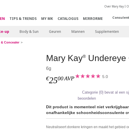
Over Mary Kay
O
Consulen
EN
TIPS & TRENDS
MY MK
CATALOGUS
MIRRORME
e-up
Body & Sun
Geuren
Mannen
Supplementen
 & Concealer
Mary Kay
Undereye 
®
6g
5.0
€
00
AVP
25
Categorie {0} bevat al een 
beoordelen
Dit product is momenteel niet verkrijgbaa
onafhankelijke schoonheidsconsulente ov
Neutraliseert donkere kringen en maakt het gebied 