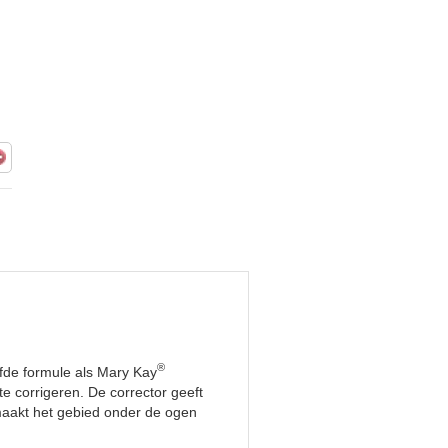
®
fde formule als Mary Kay
e corrigeren. De corrector geeft
n maakt het gebied onder de ogen