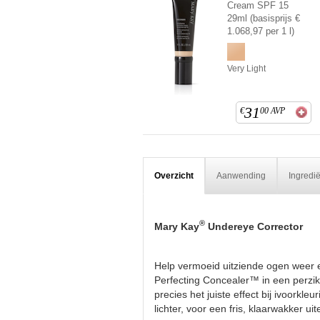
Cream SPF 15
29ml (basisprijs €
1.068,97 per 1 l)
Very Light
31
€
00
AVP
Overzicht
Aanwending
Ingredi
®
Mary Kay
Undereye Corrector
Help vermoeid uitziende ogen weer 
Perfecting Concealer™ in een perzikt
precies het juiste effect bij ivoorkl
lichter, voor een fris, klaarwakker ui