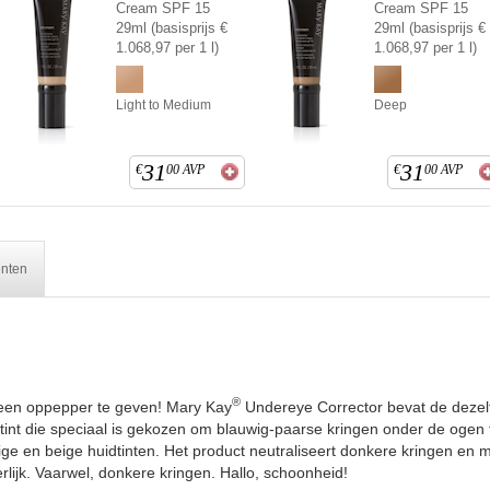
Cream SPF 15
Cream SPF 15
29ml (basisprijs €
29ml (basisprijs €
1.068,97 per 1 l)
1.068,97 per 1 l)
Light to Medium
Deep
31
31
€
00
AVP
€
00
AVP
ënten
®
een oppepper te geven! Mary Kay
Undereye Corrector bevat de dezel
int die speciaal is gekozen om blauwig-paarse kringen onder de ogen t
eurige en beige huidtinten. Het product neutraliseert donkere kringen e
terlijk. Vaarwel, donkere kringen. Hallo, schoonheid!