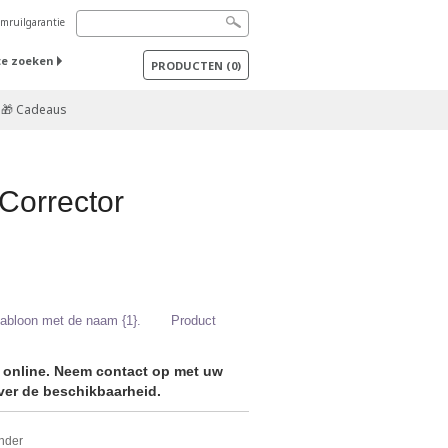
mruilgarantie
te zoeken
PRODUCTEN
(
0
)
🎁 Cadeaus
Corrector
sjabloon met de naam {1}.
Product
r online. Neem contact op met uw
er de beschikbaarheid.
onder