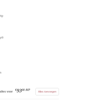
ig-
ay®
en
93
€
00
AVP
alles voor
Alles toevoegen