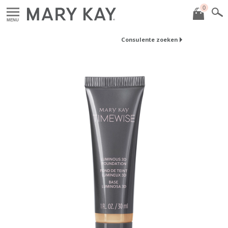
0
MENU
Consulente zoeken