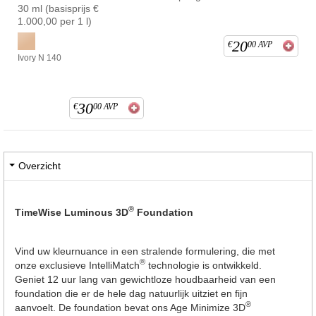
30 ml (basisprijs €
1.000,00 per 1 l)
20
€
00
AVP
Ivory N 140
30
€
00
AVP
Overzicht
®
TimeWise Luminous 3D
Foundation
Vind uw kleurnuance in een stralende formulering, die met
®
onze exclusieve IntelliMatch
technologie is ontwikkeld.
Geniet 12 uur lang van gewichtloze houdbaarheid van een
foundation die er de hele dag natuurlijk uitziet en fijn
®
aanvoelt. De foundation bevat ons Age Minimize 3D